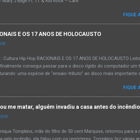
Mary J Blige Ft. T.I. & Kid Rock – Care
FIQUE 
ACIONAIS E OS 17 ANOS DE HOLOCAUSTO
008
:::: Cultura Hip Hop RACIONAIS E OS 17 ANOS DE HOLOCAUSTO Leitora
 finalmente consegui passar para o disco rígido do computador um 
urando: uma espécie de "ensaio-tributo" ao disco mais importante do
rá 17 anos agora em 2008. Falo de "Holocausto Urbano", do grupo p
FIQUE 
costume, uma pequena digressão. É muito disseminada em nosso p
ro não tem memória. Fala-se muito por aí que não cultuamos noss
ória sociocultural. No que diz respeito ao hip-hop, cabe a nós, form
tou me matar, alguém invadiu a casa antes do incêndi
nte responsáveis, tentar mudar essa trajetória de descaso e esque
2008
Hip-Hop tornou-se mais um dos espaços de preservação e disseminaç
rasileiro. Olha, já temos muita história pra contar, apesar do espaço 
iqua Tompkins, mãe do filho de 50 cent Marquise, retornou para 
da pelo incêndio, ela falou com os repórteres. Tompkins fez várias 