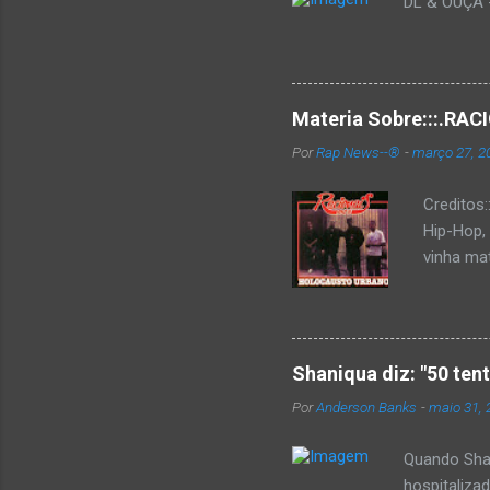
DL & OUÇA - 
Materia Sobre:::.R
Por
Rap News--®
-
março 27, 2
Creditos
Hip-Hop,
vinha mat
completa
Como de 
brasilei
rica hist
Shaniqua diz: "50 ten
minimame
Por
Anderson Banks
-
maio 31, 
Cultura 
hip-hop b
Quando Shan
hospitaliza