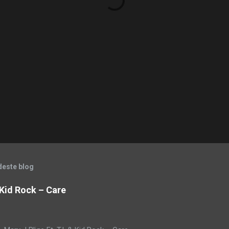
deste blog
& Kid Rock – Care