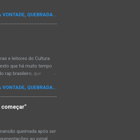
A VONTADE, QUEBRADA...
s e leitores do Cultura
texto que há muito tempo
 rap brasileiro, que
aulistano Racionais MC's.
A VONTADE, QUEBRADA...
aís a crença de que o
os antepassados nem nossa
adores de opinião
o começar"
cimento. Assim, o sítio
ão da rica história do
relativamente curto d...
a mansão queimada após ser
argumentações ao jornal.