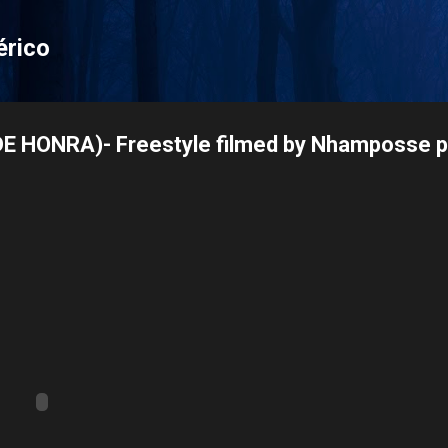
Pular para o conteúdo principal
érico
E HONRA)- Freestyle filmed by Nhamposse p