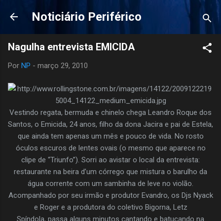
Pular para o conteúdo principal
Noticiário Periférico
Nagulha entrevista EMICIDA
Por
NP
-
março 29, 2010
Vestindo regata, bermuda e chinelo chega Leandro Roque dos
Santos, o Emicida, 24 anos, filho da dona Jacira e pai de Estela,
que ainda tem apenas um mês e pouco de vida. No rosto
óculos escuros de lentes ovais (o mesmo que aparece no
clipe de “Triunfo”). Sorri ao avistar o local da entrevista:
restaurante na beira d’um córrego que mistura o barulho da
água corrente com um sambinha de leve no violão.
Acompanhado por seu irmão e produtor Evandro, os Djs Nyack
e Roger e a produtora do coletivo Bigorna, Letz
Spíndola, passa alguns minutos cantando e batucando na