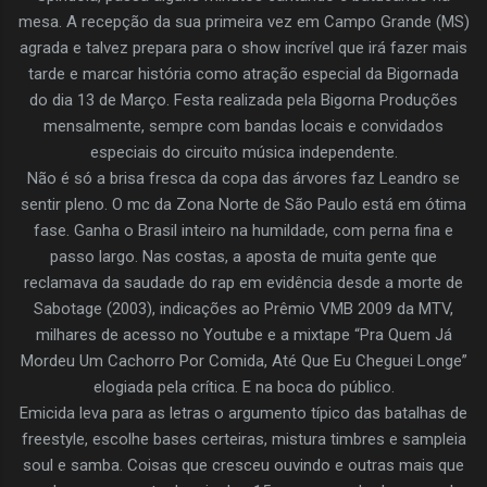
mesa. A recepção da sua primeira vez em Campo Grande (MS)
agrada e talvez prepara para o show incrível que irá fazer mais
tarde e marcar história como atração especial da Bigornada
do dia 13 de Março. Festa realizada pela Bigorna Produções
mensalmente, sempre com bandas locais e convidados
especiais do circuito música independente.
Não é só a brisa fresca da copa das árvores faz Leandro se
sentir pleno. O mc da Zona Norte de São Paulo está em ótima
fase. Ganha o Brasil inteiro na humildade, com perna fina e
passo largo. Nas costas, a aposta de muita gente que
reclamava da saudade do rap em evidência desde a morte de
Sabotage (2003), indicações ao Prêmio VMB 2009 da MTV,
milhares de acesso no Youtube e a mixtape “Pra Quem Já
Mordeu Um Cachorro Por Comida, Até Que Eu Cheguei Longe”
elogiada pela crítica. E na boca do público.
Emicida leva para as letras o argumento típico das batalhas de
freestyle, escolhe bases certeiras, mistura timbres e sampleia
soul e samba. Coisas que cresceu ouvindo e outras mais que