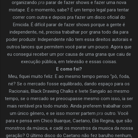
organizando
pra
parar de fazer shows e fazer uma nova
mixtape. É o momento, sabe? É um tempo legal para tentar
correr com outra e depois pra fazer um disco oficial do
Emicida. É difícil parar de fazer shows porque a gente é
independente, né, precisa trabalhar por grana todo dia para
poder produzir. Independente não tem essa direitos autorais e
outros lances que permitem você parar um pouco. Agora que
eu consegui receber um por causa de uma grana que caiu de
execução pública, em televisão e essas coisas.
E como foi?
Meu, fiquei muito feliz. E ao mesmo tempo penso “pô, foda,
né? Se o mercado fosse equilibrado, dando espaço para os
Racionais, Black Drawing Chalks e Ivete Sangalo ao mesmo
tempo, se o mercado se preocupasse mesmo com isso, ia ser
mais rentável pra todo mundo. Ainda preferem trabalhar com
um único gênero, e se isso morrer partem
pra
outro. Você
para e pensa em Chico Buarque, Caetano, Elis Regina, que são
monstros da música, e cadê os monstros da musica da nossa
geração? O último disco do Caetano não fez barulho nenhum,