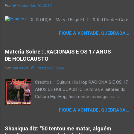
Por
NP
-
setembro 10, 2010
DL & OUÇA - Mary J Blige Ft. T.I. & Kid Rock – Care
FIQUE A VONTADE, QUEBRADA...
Materia Sobre:::.RACIONAIS E OS 17 ANOS
DE HOLOCAUSTO
Por
Rap News--®
-
março 27, 2008
Creditos:::: Cultura Hip Hop RACIONAIS E OS 17
ANOS DE HOLOCAUSTO Leitoras e leitores do
Cultura Hip-Hop, finalmente consegui passar
para o disco rígido do computador um texto
FIQUE A VONTADE, QUEBRADA...
que há muito tempo vinha maturando: uma
espécie de "ensaio-tributo" ao disco mais
importante do rap brasileiro, que completará 17
Shaniqua diz: "50 tentou me matar, alguém
anos agora em 2008. Falo de "Holocausto