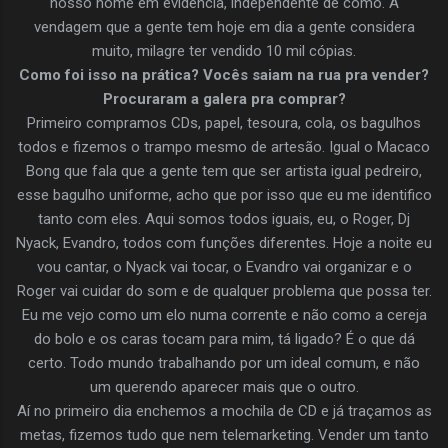
nosso nome em evidência, independente de como. A
vendagem que a gente tem hoje em dia a gente considera
muito, milagre ter vendido 10 mil cópias.
Como foi isso na prática? Vocês saiam na rua pra vender?
Procuraram a galera pra comprar?
Primeiro compramos CDs, papel, tesoura, cola, os bagulhos
todos e fizemos o trampo mesmo de artesão. Igual o Macaco
Bong que fala que a gente tem que ser artista igual pedreiro,
esse bagulho uniforme, acho que por isso que eu me identifico
tanto com eles. Aqui somos todos iguais, eu, o Roger, Dj
Nyack, Evandro, todos com funções diferentes. Hoje a noite eu
vou cantar, o Nyack vai tocar, o Evandro vai organizar e o
Roger vai cuidar do som e de qualquer problema que possa ter.
Eu me vejo como um elo numa corrente e não como a cereja
do bolo e os caras tocam para mim, tá ligado? É o que dá
certo. Todo mundo trabalhando por um ideal comum, e não
um querendo aparecer mais que o outro.
Aí no primeiro dia enchemos a mochila de CD e já traçamos as
metas, fizemos tudo que nem telemarketing. Vender um tanto