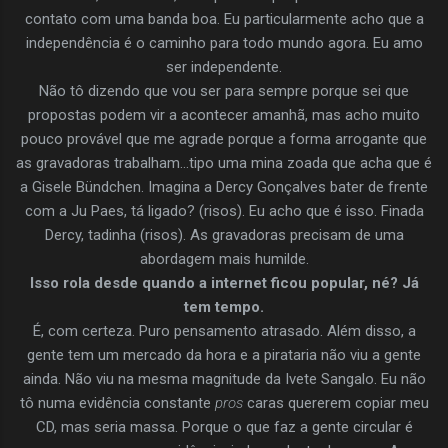
contato com uma banda boa. Eu particularmente acho que a
independência é o caminho para todo mundo agora. Eu amo
ser independente.
Não tô dizendo que vou ser para sempre porque sei que
propostas podem vir a acontecer amanhã, mas acho muito
pouco provável que me agrade porque a forma arrogante que
as gravadoras trabalham…tipo uma mina zoada que acha que é
a Gisele Bündchen. Imagina a Dercy Gonçalves bater de frente
com a Ju Paes, tá ligado? (risos). Eu acho que é isso. Finada
Dercy, tadinha (risos). As gravadoras precisam de uma
abordagem mais humilde.
Isso rola desde quando a internet ficou popular, né? Já
tem tempo.
É, com certeza. Puro pensamento atrasado. Além disso, a
gente tem um mercado da hora e a pirataria não viu a gente
ainda. Não viu na mesma magnitude da Ivete Sangalo. Eu não
tô numa evidência constante
pros
caras quererem copiar meu
CD, mas seria massa. Porque o que faz a gente circular é