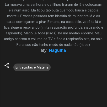
Lá morava uma senhora e os filhos tiraram de lá e colocaram
ela num asilo. Ela ficou tão puta que ficou louca e depois
morreu. E varias pessoas tem história de mudar pra lá e os
caras começarem a pirar. E mano, na casa dele, você ta lá e
fica alguém respirando (imita respiração profunda, inspirando e
aspirando). Mano…é foda (risos). Dá um medão enorme. Meu
amigo abaixou o volume da TV e fica a respiração alta, na sala.
Fora isso não tenho medo de nada não (risos).
By
Nagulha
Entrevistas e Materia
C
o
m
e
n