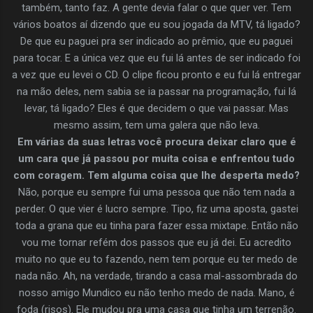
também, tanto faz. A gente devia falar o que quer ver. Tem
vários boatos aí dizendo que eu sou jogada da MTV, tá ligado?
De que eu paguei pra ser indicado ao prêmio, que eu paguei
para tocar. E a única vez que eu fui lá antes de ser indicado foi
a vez que eu levei o CD. O clipe ficou pronto e eu fui lá entregar
na mão deles, nem sabia se ia passar na programação, fui lá
levar, tá ligado? Eles é que decidem o que vai passar. Mas
mesmo assim, tem uma galera que não leva.
Em várias da suas letras você procura deixar claro que é
um cara que já passou por muita coisa e enfrentou tudo
com coragem. Tem alguma coisa que lhe desperta medo?
Não, porque eu sempre fui uma pessoa que não tem nada a
perder. O que vier é lucro sempre. Tipo, fiz uma aposta, gastei
toda a grana que eu tinha para fazer essa mixtape. Então não
vou me tornar refém dos passos que eu já dei. Eu acredito
muito no que eu to fazendo, nem tem porque eu ter medo de
nada não. Ah, na verdade, tirando a casa mal-assombrada do
nosso amigo Mundico eu não tenho medo de nada. Mano, é
foda (risos). Ele mudou pra uma casa que tinha um terrenão.