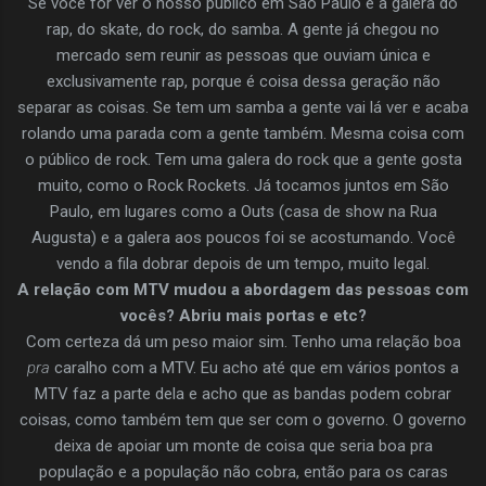
Se você for ver o nosso público em São Paulo é a galera do
rap, do skate, do rock, do samba. A gente já chegou no
mercado sem reunir as pessoas que ouviam única e
exclusivamente rap, porque é coisa dessa geração não
separar as coisas. Se tem um samba a gente vai lá ver e acaba
rolando uma parada com a gente também. Mesma coisa com
o público de rock. Tem uma galera do rock que a gente gosta
muito, como o Rock Rockets. Já tocamos juntos em São
Paulo, em lugares como a Outs (casa de show na Rua
Augusta) e a galera aos poucos foi se acostumando. Você
vendo a fila dobrar depois de um tempo, muito legal.
A relação com MTV mudou a abordagem das pessoas com
vocês? Abriu mais portas e etc?
Com certeza dá um peso maior sim. Tenho uma relação boa
pra
caralho com a MTV. Eu acho até que em vários pontos a
MTV faz a parte dela e acho que as bandas podem cobrar
coisas, como também tem que ser com o governo. O governo
deixa de apoiar um monte de coisa que seria boa pra
população e a população não cobra, então para os caras