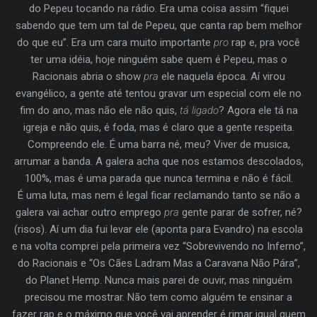
do Pepeu tocando na rádio. Era uma coisa assim “fiquei
sabendo que tem um tal de Pepeu, que canta rap bem melhor
do que eu”. Era um cara muito importante
pro
rap e, pra você
ter uma idéia, hoje ninguém sabe quem é Pepeu, mas o
Racionais abria o show
pra
ele naquela época. Aí virou
evangélico, a gente até tentou gravar um especial com ele no
fim do ano, mas não ele não quis,
tá ligado
? Agora ele tá na
igreja e não quis, é foda, mas é claro que a gente respeita.
Compreendo ele. É uma barra né, meu? Viver de musica,
arrumar a banda. A galera acha que nos estamos descolados,
100%, mas é uma parada que nunca termina e não é fácil.
É uma luta, mas nem é legal ficar reclamando tanto se não a
galera vai achar outro emprego
pra
gente parar de sofrer, né?
(risos). Aí um dia fui levar ele (aponta para Evandro) na escola
e na volta comprei pela primeira vez “Sobrevivendo no Inferno”,
do Racionais e “Os Cães Ladram Mas a Caravana Não Pára”,
do Planet Hemp. Nunca mais parei de ouvir, mas ninguém
precisou me mostrar. Não tem como alguém te ensinar a
fazer rap e o máximo que você vai aprender é rimar igual quem