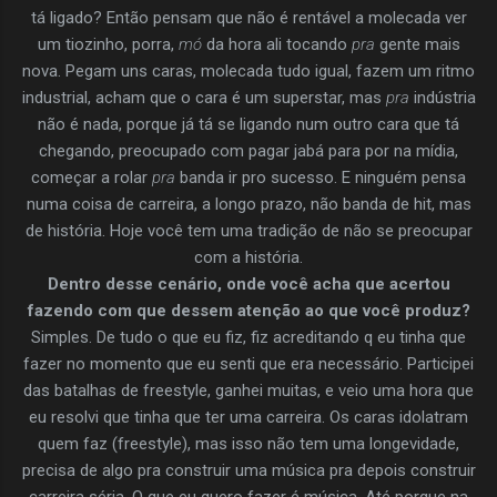
tá ligado? Então pensam que não é rentável a molecada ver
um tiozinho, porra,
mó
da hora ali tocando
pra
gente mais
nova. Pegam uns caras, molecada tudo igual, fazem um ritmo
industrial, acham que o cara é um superstar, mas
pra
indústria
não é nada, porque já tá se ligando num outro cara que tá
chegando, preocupado com pagar jabá para por na mídia,
começar a rolar
pra
banda ir pro sucesso. E ninguém pensa
numa coisa de carreira, a longo prazo, não banda de hit, mas
de história. Hoje você tem uma tradição de não se preocupar
com a história.
Dentro desse cenário, onde você acha que acertou
fazendo com que dessem atenção ao que você produz?
Simples. De tudo o que eu fiz, fiz acreditando q eu tinha que
fazer no momento que eu senti que era necessário. Participei
das batalhas de freestyle, ganhei muitas, e veio uma hora que
eu resolvi que tinha que ter uma carreira. Os caras idolatram
quem faz (freestyle), mas isso não tem uma longevidade,
precisa de algo pra construir uma música pra depois construir
carreira séria. O que eu quero fazer é música. Até porque na