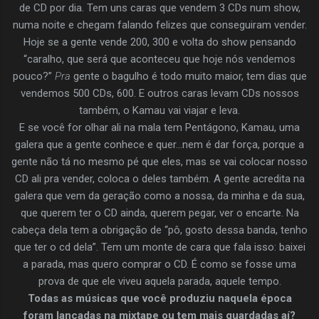
de CD por dia. Tem uns caras que vendem 3 CDs num show,
numa noite e chegam falando felizes que conseguiram vender.
Hoje se a gente vende 200, 300 e volta do show pensando
“caralho, que será que aconteceu que hoje nós vendemos
pouco?”
Pra
gente o bagulho é todo muito maior, tem dias que
vendemos 500 CDs, 600. E outros caras levam CDs nossos
também, o Kamau vai viajar e leva.
E se você for olhar ali na mala tem Pentágono, Kamau, uma
galera que a gente conhece e quer…nem é dar força, porque a
gente não tá no mesmo pé que eles, mas se vai colocar nosso
CD ali pra vender, coloca o deles também. A gente acredita na
galera que vem da geração como a nossa, da minha e da sua,
que querem ter o CD ainda, querem pegar, ver o encarte. Na
cabeça dela tem a obrigação de “pô, gosto dessa banda, tenho
que ter o cd dela”. Tem um monte de cara que fala isso: baixei
a parada, mas quero comprar o CD. É como se fosse uma
prova de que ele viveu aquela parada, aquele tempo.
Todas as músicas que você produziu naquela época
foram lançadas na mixtape ou tem mais guardadas aí?