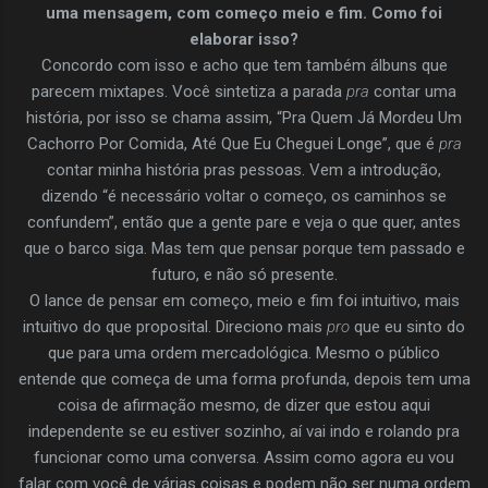
uma mensagem, com começo meio e fim. Como foi
elaborar isso?
Concordo com isso e acho que tem também álbuns que
parecem mixtapes. Você sintetiza a parada
pra
contar uma
história, por isso se chama assim, “Pra Quem Já Mordeu Um
Cachorro Por Comida, Até Que Eu Cheguei Longe”, que é
pra
contar minha história pras pessoas. Vem a introdução,
dizendo “é necessário voltar o começo, os caminhos se
confundem”, então que a gente pare e veja o que quer, antes
que o barco siga. Mas tem que pensar porque tem passado e
futuro, e não só presente.
O lance de pensar em começo, meio e fim foi intuitivo, mais
intuitivo do que proposital. Direciono mais
pro
que eu sinto do
que para uma ordem mercadológica. Mesmo o público
entende que começa de uma forma profunda, depois tem uma
coisa de afirmação mesmo, de dizer que estou aqui
independente se eu estiver sozinho, aí vai indo e rolando pra
funcionar como uma conversa. Assim como agora eu vou
falar com você de várias coisas e podem não ser numa ordem