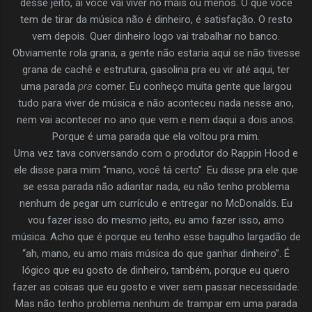
desse jeito, aí você vai viver no mais ou menos. O que você
tem de tirar da música não é dinheiro, é satisfação. O resto
vem depois. Quer dinheiro logo vai trabalhar no banco.
Obviamente rola grana, a gente não estaria aqui se não tivesse
grana de cachê e estrutura, gasolina pra eu vir até aqui, ter
uma parada
pra
comer. Eu conheço muita gente que largou
tudo para viver de música e não aconteceu nada nesse ano,
nem vai acontecer no ano que vem e nem daqui a dois anos.
Porque é uma parada que ela voltou pra mim.
Uma vez tava conversando com o produtor do Rappin Hood e
ele disse para mim “mano, você tá certo”. Eu disse pra ele que
se essa parada não adiantar nada, eu não tenho problema
nenhum de pegar um currículo e entregar no McDonalds. Eu
vou fazer isso do mesmo jeito, eu amo fazer isso, amo
música. Acho que é porque eu tenho esse bagulho largadão de
“ah, mano, eu amo mais música do que ganhar dinheiro”. É
lógico que eu gosto de dinheiro, também, porque eu quero
fazer as coisas que eu gosto e viver sem passar necessidade.
Mas não tenho problema nenhum de trampar em uma parada