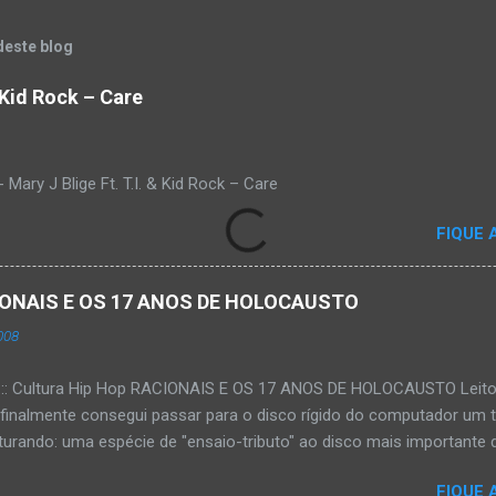
deste blog
& Kid Rock – Care
Mary J Blige Ft. T.I. & Kid Rock – Care
FIQUE 
ACIONAIS E OS 17 ANOS DE HOLOCAUSTO
008
:::: Cultura Hip Hop RACIONAIS E OS 17 ANOS DE HOLOCAUSTO Leitora
 finalmente consegui passar para o disco rígido do computador um 
urando: uma espécie de "ensaio-tributo" ao disco mais importante do
rá 17 anos agora em 2008. Falo de "Holocausto Urbano", do grupo p
FIQUE 
costume, uma pequena digressão. É muito disseminada em nosso p