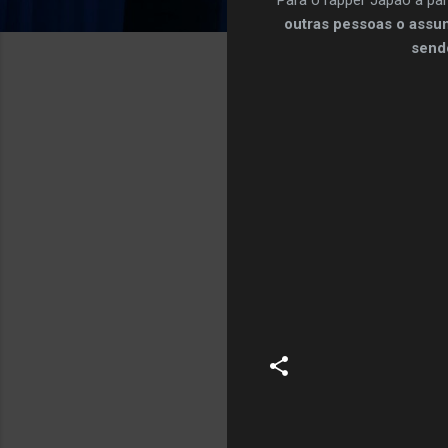
outras pessoas o assun
sendo
C
o