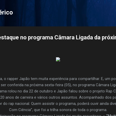
Pular para o conteúdo principal
érico
estaque no programa Câmara Ligada da próx
, o rapper Japão tem muita experiência para compartilhar. E, um po
á ser conferida na próxima sexta-feira (05), no programa Câmara Lig
ma rolou no dia 22 de outubro e Japão falou sobre o projeto Rap 
 anos de carreira e vários outros assuntos. Acompanhado dos par
o rap nacional. Quem assistir o programa, poderá ouvir ainda di
Com Ciência”, que foi a trilha sonora de toda o programa.
rticipação no programa Câmara Ligada foi muito proveitosa: –
“Mui