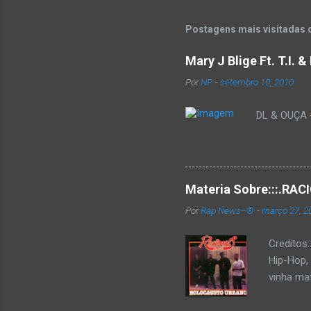
Postagens mais visitadas 
Mary J Blige Ft. T.I. 
Por
NP
-
setembro 10, 2010
DL & OUÇA - 
Materia Sobre:::.R
Por
Rap News--®
-
março 27, 2
Creditos
Hip-Hop,
vinha mat
completa
Como de 