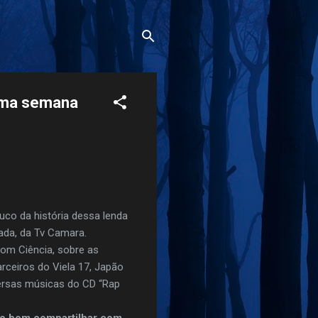
ima semana
uco da história dessa lenda
ada, da Tv Camara.
Com Ciência, sobre as
ceiros do Viela 17, Japão
versas músicas do CD “Rap
to bom compartilhar com