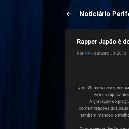
Noticiário Perif
Rapper Japão é d
Por
NP
-
outubro 30, 2010
Com 20 anos de experiência
viva do rap poder
A gravação do progra
comemorações dos seus 20
também mandou o melhor d
Para o rapper Japão a pa