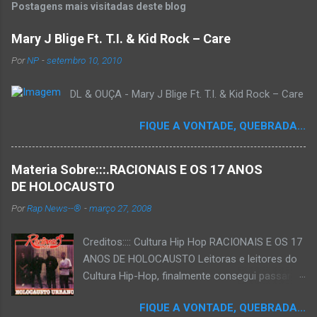
Postagens mais visitadas deste blog
Mary J Blige Ft. T.I. & Kid Rock – Care
Por
NP
-
setembro 10, 2010
DL & OUÇA - Mary J Blige Ft. T.I. & Kid Rock – Care
FIQUE A VONTADE, QUEBRADA...
Materia Sobre:::.RACIONAIS E OS 17 ANOS
DE HOLOCAUSTO
Por
Rap News--®
-
março 27, 2008
Creditos:::: Cultura Hip Hop RACIONAIS E OS 17
ANOS DE HOLOCAUSTO Leitoras e leitores do
Cultura Hip-Hop, finalmente consegui passar
para o disco rígido do computador um texto
FIQUE A VONTADE, QUEBRADA...
que há muito tempo vinha maturando: uma