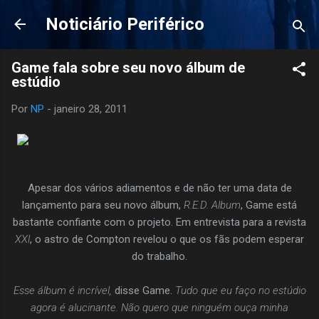
Pular para o conteúdo principal
Noticiário Periférico
Game fala sobre seu novo álbum de
estúdio
Por
NP
-
janeiro 28, 2011
Apesar dos vários adiamentos e de não ter uma data de
lançamento para seu novo álbum,
R.E.D. Album
, Game está
bastante confiante com o projeto. Em entrevista para a revista
XXl
, o astro de Compton revelou o que os fãs podem esperar
do trabalho.
Esse álbum é incrível,
disse Game.
Tudo que eu faço no estúdio
agora é alucinante. Não quero que ninguém ouça minha