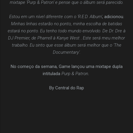
mixtape 'Purp & Patron' e pense que o álbum será parecido.
Estou em um nível diferente com o 'R.E.D. Album'
, adicionou.
Minhas linhas estarão no ponto, minha escolha de batidas
estará no ponto. Eu tenho todo mundo envolvido. De Dr. Dre à
DJ Premier, de Pharrell à Kanye West
.
Este será meu melhor
trabalho. Eu sinto que esse álbum será melhor que o 'The
Documentary'.
No começo da semana, Game lançou uma mixtape dupla
intitulada
Purp & Patron
.
By Central do Rap
C
o