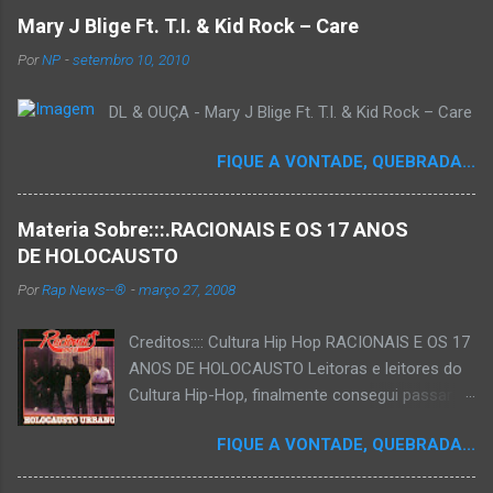
Mary J Blige Ft. T.I. & Kid Rock – Care
Por
NP
-
setembro 10, 2010
DL & OUÇA - Mary J Blige Ft. T.I. & Kid Rock – Care
FIQUE A VONTADE, QUEBRADA...
Materia Sobre:::.RACIONAIS E OS 17 ANOS
DE HOLOCAUSTO
Por
Rap News--®
-
março 27, 2008
Creditos:::: Cultura Hip Hop RACIONAIS E OS 17
ANOS DE HOLOCAUSTO Leitoras e leitores do
Cultura Hip-Hop, finalmente consegui passar
para o disco rígido do computador um texto
FIQUE A VONTADE, QUEBRADA...
que há muito tempo vinha maturando: uma
espécie de "ensaio-tributo" ao disco mais