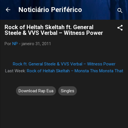
Pular para o conteúdo principal
Noticiário Periférico
Rock of Heltah Skeltah ft. General
Steele & VVS Verbal – Witness Power
Por
NP
-
janeiro 31, 2011
Rock ft. General Steele & VVS Verbal – Witness Power
Last Week:
Rock of Heltah Skeltah – Monsta This Monsta That
Download Rap Eua
Singles
C
o
m