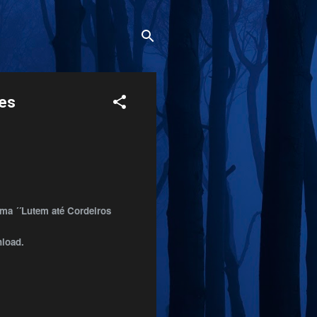
ões
ama ´´Lutem até Cordeiros
nload.