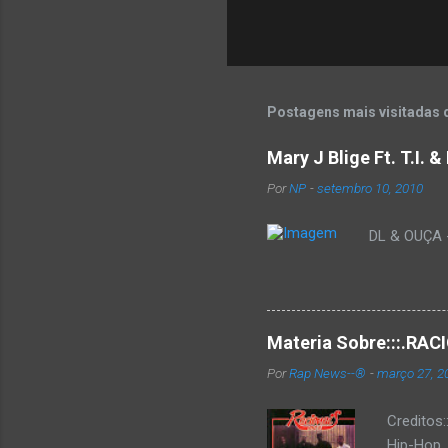
Postagens mais visitadas 
Mary J Blige Ft. T.I. 
Por
NP
-
setembro 10, 2010
DL & OUÇA - 
Materia Sobre:::.R
Por
Rap News--®
-
março 27, 2
Creditos
Hip-Hop,