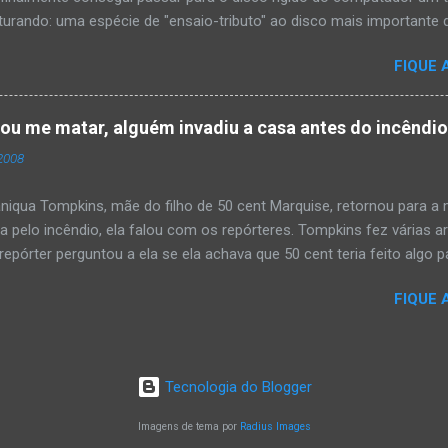
urando: uma espécie de "ensaio-tributo" ao disco mais importante do
rá 17 anos agora em 2008. Falo de "Holocausto Urbano", do grupo p
FIQUE 
costume, uma pequena digressão. É muito disseminada em nosso p
ro não tem memória. Fala-se muito por aí que não cultuamos noss
ória sociocultural. No que diz respeito ao hip-hop, cabe a nós, form
tou me matar, alguém invadiu a casa antes do incêndi
nte responsáveis, tentar mudar essa trajetória de descaso e esque
2008
Hip-Hop tornou-se mais um dos espaços de preservação e disseminaç
rasileiro. Olha, já temos muita história pra contar, apesar do espaço 
iqua Tompkins, mãe do filho de 50 cent Marquise, retornou para 
da pelo incêndio, ela falou com os repórteres. Tompkins fez várias 
pórter perguntou a ela se ela achava que 50 cent teria feito algo pa
 "sim teria, ele é obcecado e se ele não pode ter algo , ninguém pod
FIQUE 
ia mandando alguém para mata-lá e para asistir o que ele faz'. Tomp
asa ás 4 horas da manhã um pouco antes do incêndio tomar conta 
Tecnologia do Blogger
Imagens de tema por
Radius Images