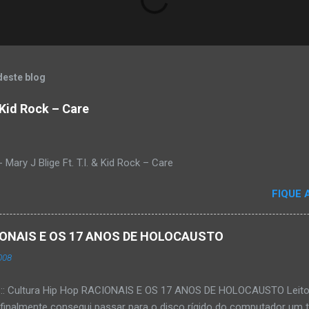
deste blog
& Kid Rock – Care
Mary J Blige Ft. T.I. & Kid Rock – Care
FIQUE 
ACIONAIS E OS 17 ANOS DE HOLOCAUSTO
008
:::: Cultura Hip Hop RACIONAIS E OS 17 ANOS DE HOLOCAUSTO Leitora
 finalmente consegui passar para o disco rígido do computador um 