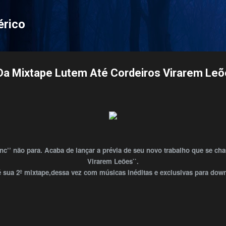
Pular para o conteúdo principal
érico
 Da Mixtape Lutem Até Cordeiros Virarem Le
nc’’ não para.
Acaba de lançar a prévia de seu novo trabalho que se ch
Virarem Leões``.
 sua 2º mixtape,dessa vez com músicas inéditas e exclusivas para dow