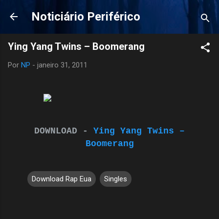
Pular para o conteúdo principal
Noticiário Periférico
Ying Yang Twins – Boomerang
Por
NP
-
janeiro 31, 2011
DOWNLOAD -
Ying Yang Twins –
Boomerang
Download Rap Eua
Singles
C
o