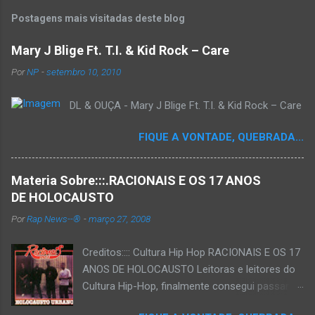
Postagens mais visitadas deste blog
Mary J Blige Ft. T.I. & Kid Rock – Care
Por
NP
-
setembro 10, 2010
DL & OUÇA - Mary J Blige Ft. T.I. & Kid Rock – Care
FIQUE A VONTADE, QUEBRADA...
Materia Sobre:::.RACIONAIS E OS 17 ANOS
DE HOLOCAUSTO
Por
Rap News--®
-
março 27, 2008
Creditos:::: Cultura Hip Hop RACIONAIS E OS 17
ANOS DE HOLOCAUSTO Leitoras e leitores do
Cultura Hip-Hop, finalmente consegui passar
para o disco rígido do computador um texto