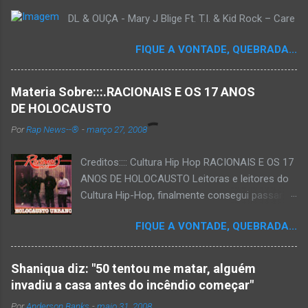
DL & OUÇA - Mary J Blige Ft. T.I. & Kid Rock – Care
FIQUE A VONTADE, QUEBRADA...
Materia Sobre:::.RACIONAIS E OS 17 ANOS
DE HOLOCAUSTO
Por
Rap News--®
-
março 27, 2008
Creditos:::: Cultura Hip Hop RACIONAIS E OS 17
ANOS DE HOLOCAUSTO Leitoras e leitores do
Cultura Hip-Hop, finalmente consegui passar
para o disco rígido do computador um texto
FIQUE A VONTADE, QUEBRADA...
que há muito tempo vinha maturando: uma
espécie de "ensaio-tributo" ao disco mais
importante do rap brasileiro, que completará 17
Shaniqua diz: "50 tentou me matar, alguém
anos agora em 2008. Falo de "Holocausto
invadiu a casa antes do incêndio começar"
Urbano", do grupo paulistano Racionais MC's.
Por
Anderson Banks
-
maio 31, 2008