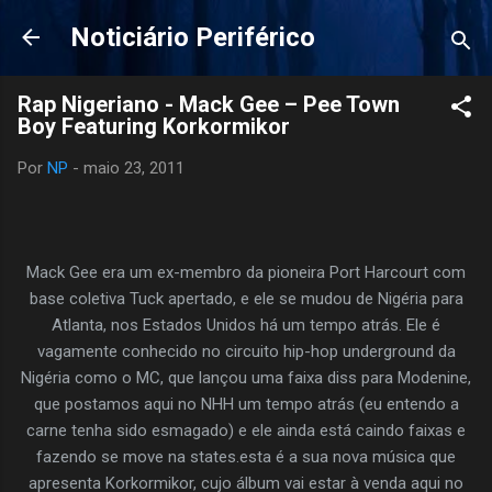
Pular para o conteúdo principal
Noticiário Periférico
Rap Nigeriano - Mack Gee – Pee Town
Boy Featuring Korkormikor
Por
NP
-
maio 23, 2011
Mack
Gee
era
um ex-
membro
da
pioneira
Port Harcourt
com
base
coletiva
Tuck
apertado
,
e
ele se mudou
de Nigéria
para
Atlanta
, nos Estados Unidos
há um tempo atrás
.
Ele
é
vagamente
conhecido no
circuito
hip-hop
underground
da
Nigéria
como
o
MC
, que
lançou
uma
faixa
diss
para
Modenine
,
que
postamos
aqui
no
NHH
um tempo
atrás (
eu
entendo
a
carne
tenha
sido
esmagado
)
e
ele ainda está
caindo
faixas
e
fazendo
se move
na
states.esta
é
a sua
nova música
que
apresenta
Korkormikor
, cujo
álbum
vai
estar à venda
aqui
no