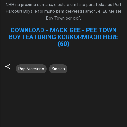
NHH
na próxima semana,
e este
é
um hino
para
todas as
Port
Harcourt
Boys
, e
foi
muito bem
delivered.I
amor
, e
"
Eu
Me
sef
Boy
Town
ser
xixi
"
.
DOWNLOAD - MACK GEE - PEE TOWN
BOY FEATURING KORKORMIKOR HERE
(60)
Rap Nigeriano
Singles
C
o
m
e
n
t