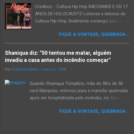
Creditos:::: Cultura Hip Hop RACIONAIS E OS 17
ANOS DE HOLOCAUSTO Leitoras e leitores do
Cultura Hip-Hop, finalmente consegui passar
para o disco rígido do computador um texto
FIQUE A VONTADE, QUEBRADA...
que há muito tempo vinha maturando: uma
espécie de "ensaio-tributo" ao disco mais
importante do rap brasileiro, que completará 17
Shaniqua diz: "50 tentou me matar, alguém
anos agora em 2008. Falo de "Holocausto
invadiu a casa antes do incêndio começar"
Urbano", do grupo paulistano Racionais MC's.
Por
Anderson Banks
-
maio 31, 2008
Como de costume, uma pequena digressão. É
muito disseminada em nosso país a crença de
Quando Shaniqua Tompkins, mãe do filho de 50
que o brasileiro não tem memória. Fala-se
cent Marquise, retornou para a mansão queimada
muito por aí que não cultuamos nossos
após ser hospitalizada pelo incêndio, ela falou
antepassados nem nossa rica história
com os repórteres. Tompkins fez várias
sociocultural. No que diz respeito ao hip-hop,
FIQUE A VONTADE, QUEBRADA...
argumentações ao jornal. quando um repórter
cabe a nós, formadores de opinião
perguntou a ela se ela achava que 50 cent teria
minimamente responsáveis, tentar mudar essa
feito algo para que o incêndio se inicia-se,ela
trajetória de descaso e esquecimento. Assim,
disse "sim teria, ele é obcecado e se ele não pode