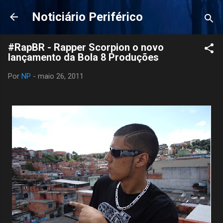
Pular para o conteúdo principal
Noticiário Periférico
#RapBR - Rapper Scorpion o novo
Por
NP
-
maio 26, 2011