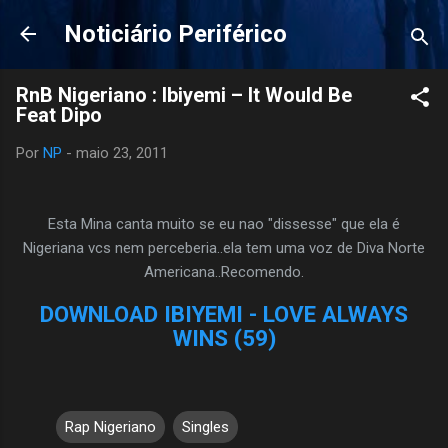
Pular para o conteúdo principal
Noticiário Periférico
RnB Nigeriano : Ibiyemi – It Would Be
Feat Dipo
Por
NP
-
maio 23, 2011
Esta Mina canta muito se eu nao "dissesse" que ela é
Nigeriana vcs nem perceberia..ela tem uma voz de Diva Norte
Americana..Recomendo.
DOWNLOAD IBIYEMI - LOVE ALWAYS
WINS (59)
Rap Nigeriano
Singles