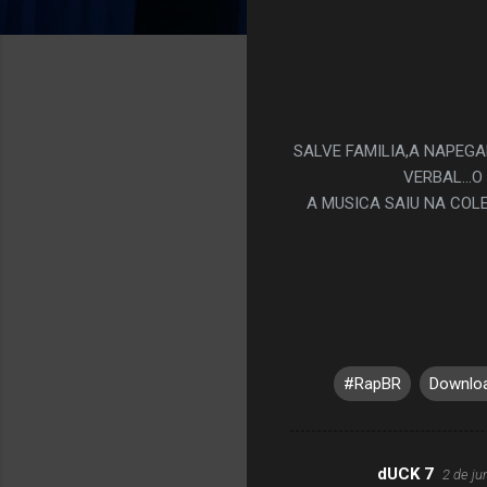
SALVE FAMILIA,A NAPEG
VERBAL...
A MUSICA SAIU NA COL
#RapBR
Downloa
dUCK 7
2 de ju
C