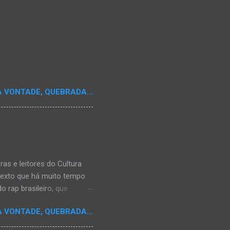
A VONTADE, QUEBRADA...
s e leitores do Cultura
texto que há muito tempo
 rap brasileiro, que
aulistano Racionais MC's.
A VONTADE, QUEBRADA...
aís a crença de que o
os antepassados nem nossa