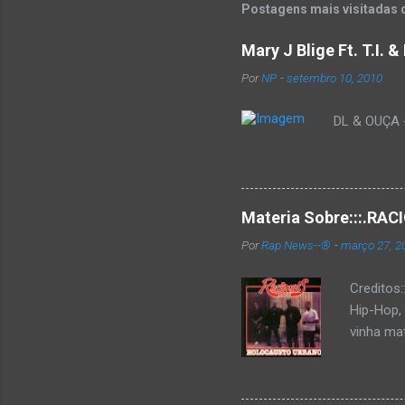
Postagens mais visitadas 
a
r
u
Mary J Blige Ft. T.I. 
m
c
Por
NP
-
setembro 10, 2010
o
m
DL & OUÇA - 
e
n
t
á
r
i
Materia Sobre:::.R
o
Por
Rap News--®
-
março 27, 2
Creditos
Hip-Hop,
vinha mat
completa
Como de 
brasilei