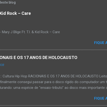
deste blog
& Kid Rock – Care
Mary J Blige Ft. T.I. & Kid Rock – Care
FIQUE 
ACIONAIS E OS 17 ANOS DE HOLOCAUSTO
008
:::: Cultura Hip Hop RACIONAIS E OS 17 ANOS DE HOLOCAUSTO Leitora
 finalmente consegui passar para o disco rígido do computador um 
urando: uma espécie de "ensaio-tributo" ao disco mais importante do
rá 17 anos agora em 2008. Falo de "Holocausto Urbano", do grupo p
FIQUE 
costume, uma pequena digressão. É muito disseminada em nosso p
ro não tem memória. Fala-se muito por aí que não cultuamos noss