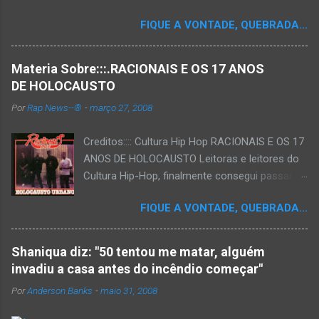
FIQUE A VONTADE, QUEBRADA...
Materia Sobre:::.RACIONAIS E OS 17 ANOS
DE HOLOCAUSTO
Por
Rap News--®
-
março 27, 2008
Creditos:::: Cultura Hip Hop RACIONAIS E OS 17
ANOS DE HOLOCAUSTO Leitoras e leitores do
Cultura Hip-Hop, finalmente consegui passar
para o disco rígido do computador um texto
FIQUE A VONTADE, QUEBRADA...
que há muito tempo vinha maturando: uma
espécie de "ensaio-tributo" ao disco mais
importante do rap brasileiro, que completará 17
Shaniqua diz: "50 tentou me matar, alguém
anos agora em 2008. Falo de "Holocausto
invadiu a casa antes do incêndio começar"
Urbano", do grupo paulistano Racionais MC's.
Por
Anderson Banks
-
maio 31, 2008
Como de costume, uma pequena digressão. É
muito disseminada em nosso país a crença de