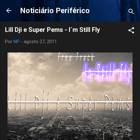
Pular para o conteúdo principal
Noticiário Periférico
Lill Dji e Super Pems - I´m Still Fly
Por
NP
-
agosto 27, 2011