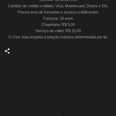
Cartões de crédito e débito: Visa, Mastercard, Diners e Elo.
Possui área de fumantes e acesso a deficientes
Censura: 18 anos
Chapelaria: R$ 5,00
Serviço de vallet: R$ 20,00
O Cine Joia respeita a lotação máxima determinada por lei.
C
o
m
e
n
t
á
r