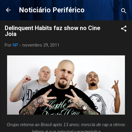
Pular para o conteúdo principal
Noticiário Periférico
Delinquent Habits faz show no Cine
Joia
Por
NP
-
novembro 29, 2011
Grupo retorna ao Brasil após 13 anos; mescla de rap a ritmos
latinos é sua principal característica