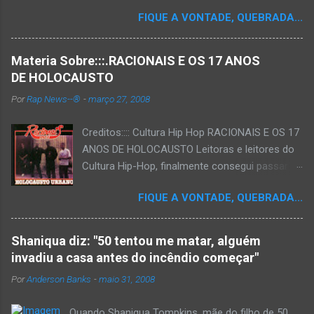
FIQUE A VONTADE, QUEBRADA...
Materia Sobre:::.RACIONAIS E OS 17 ANOS
DE HOLOCAUSTO
Por
Rap News--®
-
março 27, 2008
Creditos:::: Cultura Hip Hop RACIONAIS E OS 17
ANOS DE HOLOCAUSTO Leitoras e leitores do
Cultura Hip-Hop, finalmente consegui passar
para o disco rígido do computador um texto
FIQUE A VONTADE, QUEBRADA...
que há muito tempo vinha maturando: uma
espécie de "ensaio-tributo" ao disco mais
importante do rap brasileiro, que completará 17
Shaniqua diz: "50 tentou me matar, alguém
anos agora em 2008. Falo de "Holocausto
invadiu a casa antes do incêndio começar"
Urbano", do grupo paulistano Racionais MC's.
Por
Anderson Banks
-
maio 31, 2008
Como de costume, uma pequena digressão. É
muito disseminada em nosso país a crença de
Quando Shaniqua Tompkins, mãe do filho de 50