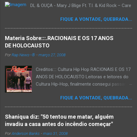
DL & OUÇA - Mary J Blige Ft. T.I. & Kid Rock – Care
FIQUE A VONTADE, QUEBRADA...
Materia Sobre:::.RACIONAIS E OS 17 ANOS
DE HOLOCAUSTO
Por
Rap News--®
-
março 27, 2008
Creditos:::: Cultura Hip Hop RACIONAIS E OS 17
ANOS DE HOLOCAUSTO Leitoras e leitores do
Cultura Hip-Hop, finalmente consegui passar
para o disco rígido do computador um texto
FIQUE A VONTADE, QUEBRADA...
que há muito tempo vinha maturando: uma
espécie de "ensaio-tributo" ao disco mais
importante do rap brasileiro, que completará 17
Shaniqua diz: "50 tentou me matar, alguém
anos agora em 2008. Falo de "Holocausto
invadiu a casa antes do incêndio começar"
Urbano", do grupo paulistano Racionais MC's.
Por
Anderson Banks
-
maio 31, 2008
Como de costume, uma pequena digressão. É