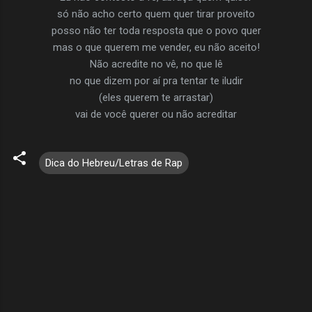
só não acho certo quem quer tirar proveito
posso não ter toda resposta que o povo quer
mas o que querem me vender, eu não aceito!
Não acredite no vê, no que lê
no que dizem por aí pra tentar te iludir
(eles querem te arrastar)
vai de você querer ou não acreditar
Dica do Hebreu/Letras de Rap
C
o
m
e
n
t