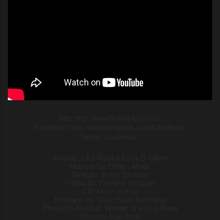
Site: http://www.likarosa.com.br/
Facebook: http://www.facebook.com/LiikaRosa
Twitter: LikaRosa_
Artistas: Lika Rosa e Kuca D´Sabre
Musica: Se Olhar - Medu
Direção: Binho Santana
Produção: Periferia Invisível
CD: Movi...mento
Mixagem de Som: Paulo Barcellos
Produção Musical: Wester Ly e Lika Rosa
Estúdio: Sigo Som