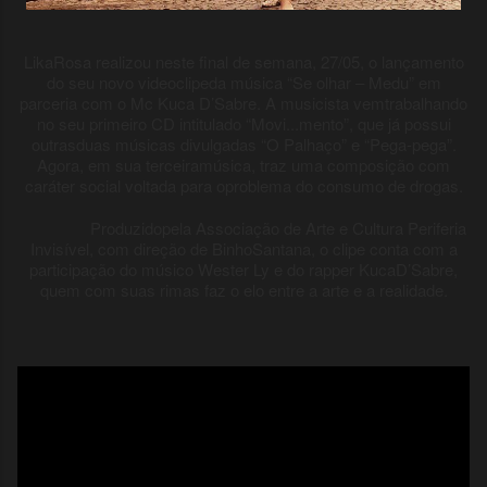
LikaRosa realizou neste final de semana, 27/05, o lançamento
do seu novo videoclipeda música “Se olhar – Medu” em
parceria com o Mc Kuca D’Sabre. A musicista vemtrabalhando
no seu primeiro CD intitulado “Movi...mento”, que já possui
outrasduas músicas divulgadas “O Palhaço” e “Pega-pega”.
Agora, em sua terceiramúsica, traz uma composição com
caráter social voltada para oproblema do consumo de drogas.
Produzidopela Associação de Arte e Cultura Periferia
Invisível, com direção de BinhoSantana, o clipe conta com a
participação do músico Wester Ly e do rapper KucaD’Sabre,
quem com suas rimas faz o elo entre a arte e a realidade.