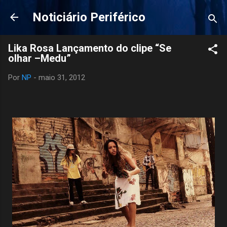
Pular para o conteúdo principal
Noticiário Periférico
Lika Rosa Lançamento do clipe “Se
olhar –Medu”
Por
NP
-
maio 31, 2012