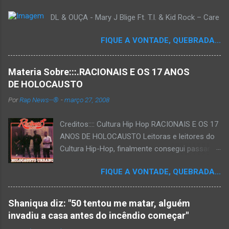
DL & OUÇA - Mary J Blige Ft. T.I. & Kid Rock – Care
FIQUE A VONTADE, QUEBRADA...
Materia Sobre:::.RACIONAIS E OS 17 ANOS
DE HOLOCAUSTO
Por
Rap News--®
-
março 27, 2008
Creditos:::: Cultura Hip Hop RACIONAIS E OS 17
ANOS DE HOLOCAUSTO Leitoras e leitores do
Cultura Hip-Hop, finalmente consegui passar
para o disco rígido do computador um texto
FIQUE A VONTADE, QUEBRADA...
que há muito tempo vinha maturando: uma
espécie de "ensaio-tributo" ao disco mais
importante do rap brasileiro, que completará 17
Shaniqua diz: "50 tentou me matar, alguém
anos agora em 2008. Falo de "Holocausto
invadiu a casa antes do incêndio começar"
Urbano", do grupo paulistano Racionais MC's.