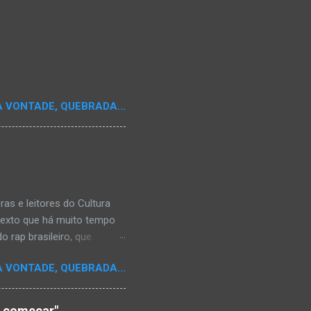
A VONTADE, QUEBRADA...
s e leitores do Cultura
texto que há muito tempo
 rap brasileiro, que
aulistano Racionais MC's.
A VONTADE, QUEBRADA...
aís a crença de que o
os antepassados nem nossa
adores de opinião
o começar"