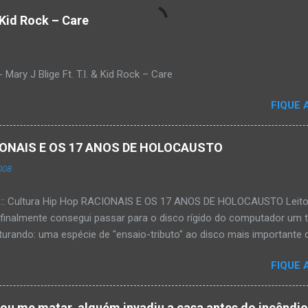
& Kid Rock – Care
Mary J Blige Ft. T.I. & Kid Rock – Care
FIQUE 
ACIONAIS E OS 17 ANOS DE HOLOCAUSTO
008
:::: Cultura Hip Hop RACIONAIS E OS 17 ANOS DE HOLOCAUSTO Leitora
 finalmente consegui passar para o disco rígido do computador um 
urando: uma espécie de "ensaio-tributo" ao disco mais importante do
rá 17 anos agora em 2008. Falo de "Holocausto Urbano", do grupo p
FIQUE 
costume, uma pequena digressão. É muito disseminada em nosso p
ro não tem memória. Fala-se muito por aí que não cultuamos noss
ória sociocultural. No que diz respeito ao hip-hop, cabe a nós, form
tou me matar, alguém invadiu a casa antes do incêndi