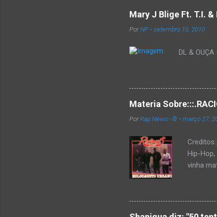
Mary J Blige Ft. T.I. 
Por
NP
-
setembro 10, 2010
DL & OUÇA - 
Materia Sobre:::.R
Por
Rap News--®
-
março 27, 2
Creditos
Hip-Hop,
vinha mat
completa
Como de 
brasilei
rica hist
Shaniqua diz: "50 ten