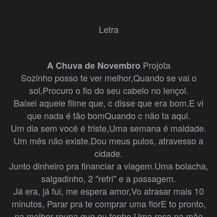
Letra
Projota
A Chuva de Novembro
Sozinho posso te ver melhor,
Quando se vai o
sol,
Procuro o fio do seu cabelo no lençol.
Baixei aquele filme que, c disse que era bom,
E vi
que nada é tão bom
Quando c não ta aqui.
Um dia sem você é triste,
Uma semana é maldade.
Um mês não existe.
Dou meus pulos, atravesso a
cidade.
Junto dinheiro pra financiar a viagem.
Uma bolacha,
salgadinho,
2 "refri" e a passagem.
Já era, já fui, me espera amor,
Vo atrasar mais 10
minutos,
Parar pra te comprar uma flor
E to pronto,
na melhor roupa que eu tenho.
Uma rosa na mão