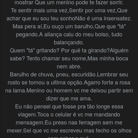
mostrar
Que um menino pode te fazer sorrir.
Te sentir mais uma vez,
Sentir por uma vez,
Que
achar que eu sou teu sonho
Não é uma insensatez.
Mas pera aí,
Eu ouço um barulho,
Que que "tá"
pegando.
A aliança caiu do meu bolso, tudo
balançando.
Quem "tá" gritando? Por quê ta girando?
Alguém
sabe?
Tento chamar seu nome,
Mas minha boca
nem abre.
Barulho de chuva, pneu, escuridão.
Lembrar seu
rosto se tornou a ultima opção.
Agarro forte a rosa
na lama.
Menino ou homem vc me deixou partir sem
dizer que me ama.
Eu não pensei que fosse pra tão longe essa
viagem.
Toca o celular é vc me mandando
mensagem.
Eu preso nas ferragem sem me
mexer.
Sei que vc me escreveu mas fecho os olhos
sem saber o quê.