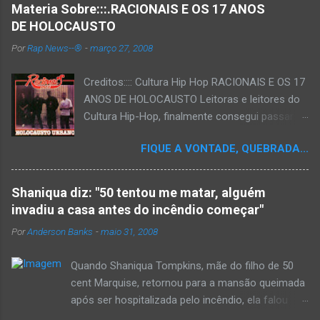
Materia Sobre:::.RACIONAIS E OS 17 ANOS
DE HOLOCAUSTO
Por
Rap News--®
-
março 27, 2008
Creditos:::: Cultura Hip Hop RACIONAIS E OS 17
ANOS DE HOLOCAUSTO Leitoras e leitores do
Cultura Hip-Hop, finalmente consegui passar
para o disco rígido do computador um texto
FIQUE A VONTADE, QUEBRADA...
que há muito tempo vinha maturando: uma
espécie de "ensaio-tributo" ao disco mais
importante do rap brasileiro, que completará 17
Shaniqua diz: "50 tentou me matar, alguém
anos agora em 2008. Falo de "Holocausto
invadiu a casa antes do incêndio começar"
Urbano", do grupo paulistano Racionais MC's.
Por
Anderson Banks
-
maio 31, 2008
Como de costume, uma pequena digressão. É
muito disseminada em nosso país a crença de
Quando Shaniqua Tompkins, mãe do filho de 50
que o brasileiro não tem memória. Fala-se
cent Marquise, retornou para a mansão queimada
muito por aí que não cultuamos nossos
após ser hospitalizada pelo incêndio, ela falou
antepassados nem nossa rica história
com os repórteres. Tompkins fez várias