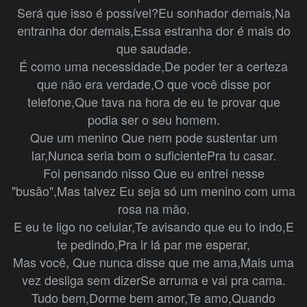
Será que isso é possível?
Eu sonhador demais,
Na
entranha dor demais,
Essa estranha dor é mais do
que saudade.
É como uma necessidade,
De poder ter a certeza
que não era verdade,
O que você disse por
telefone,
Que tava na hora de eu te provar que
podia ser o seu homem.
Que um menino
Que nem pode sustentar um
lar,
Nunca seria bom o suficiente
Pra tu casar.
Foi pensando nisso
Que eu entrei nesse
"busão",
Mas talvez
Eu seja só um menino com uma
rosa na mão.
E eu te ligo no celular,
Te avisando que eu to indo,
E
te pedindo,
Pra ir lá par me esperar,
Mas você,
Que nunca disse que me ama,
Mais uma
vez desliga sem dizer
Se arruma e vai pra cama.
Tudo bem,
Dorme bem amor,
Te amo,
Quando