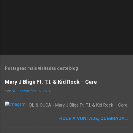
s
Postagens mais visitadas deste blog
Mary J Blige Ft. T.I. & Kid Rock – Care
Por
NP
-
setembro 10, 2010
DL & OUÇA - Mary J Blige Ft. T.I. & Kid Rock – Care
FIQUE A VONTADE, QUEBRADA...