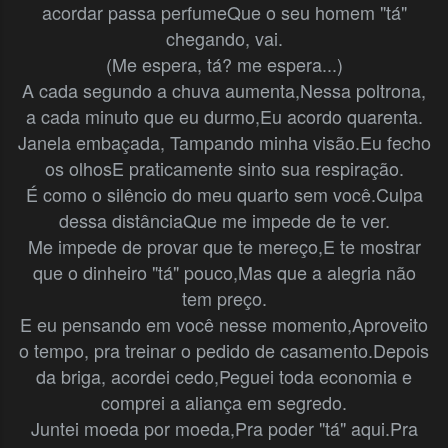
acordar passa perfume
Que o seu homem "tá"
chegando, vai.
(Me espera, tá? me espera...)
A cada segundo a chuva aumenta,
Nessa poltrona,
a cada minuto que eu durmo,
Eu acordo quarenta.
Janela embaçada,
Tampando minha visão.
Eu fecho
os olhos
E praticamente sinto sua respiração.
É como o silêncio do meu quarto sem você.
Culpa
dessa distância
Que me impede de te ver.
Me impede de provar que te mereço,
E te mostrar
que o dinheiro "tá" pouco,
Mas que a alegria não
tem preço.
E eu pensando em você nesse momento,
Aproveito
o tempo, pra treinar o pedido de casamento.
Depois
da briga, acordei cedo,
Peguei toda economia e
comprei a aliança em segredo.
Juntei moeda por moeda,
Pra poder "tá" aqui.
Pra