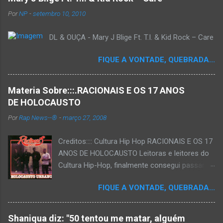
Por
NP
-
setembro 10, 2010
DL & OUÇA - Mary J Blige Ft. T.I. & Kid Rock – Care
FIQUE A VONTADE, QUEBRADA...
Materia Sobre:::.RACIONAIS E OS 17 ANOS
DE HOLOCAUSTO
Por
Rap News--®
-
março 27, 2008
Creditos:::: Cultura Hip Hop RACIONAIS E OS 17
ANOS DE HOLOCAUSTO Leitoras e leitores do
Cultura Hip-Hop, finalmente consegui passar
para o disco rígido do computador um texto
FIQUE A VONTADE, QUEBRADA...
que há muito tempo vinha maturando: uma
espécie de "ensaio-tributo" ao disco mais
importante do rap brasileiro, que completará 17
Shaniqua diz: "50 tentou me matar, alguém