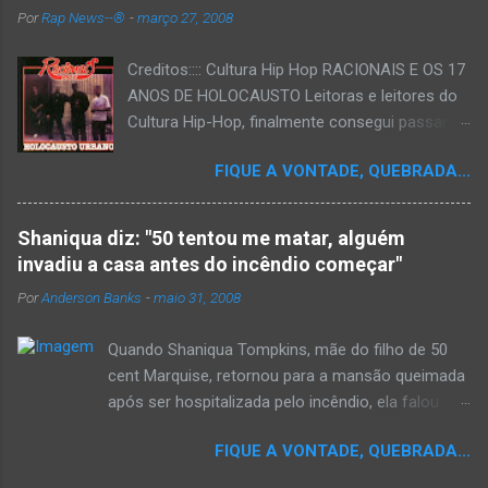
Por
Rap News--®
-
março 27, 2008
Creditos:::: Cultura Hip Hop RACIONAIS E OS 17
ANOS DE HOLOCAUSTO Leitoras e leitores do
Cultura Hip-Hop, finalmente consegui passar
para o disco rígido do computador um texto
FIQUE A VONTADE, QUEBRADA...
que há muito tempo vinha maturando: uma
espécie de "ensaio-tributo" ao disco mais
importante do rap brasileiro, que completará 17
Shaniqua diz: "50 tentou me matar, alguém
anos agora em 2008. Falo de "Holocausto
invadiu a casa antes do incêndio começar"
Urbano", do grupo paulistano Racionais MC's.
Por
Anderson Banks
-
maio 31, 2008
Como de costume, uma pequena digressão. É
muito disseminada em nosso país a crença de
Quando Shaniqua Tompkins, mãe do filho de 50
que o brasileiro não tem memória. Fala-se
cent Marquise, retornou para a mansão queimada
muito por aí que não cultuamos nossos
após ser hospitalizada pelo incêndio, ela falou
antepassados nem nossa rica história
com os repórteres. Tompkins fez várias
sociocultural. No que diz respeito ao hip-hop,
FIQUE A VONTADE, QUEBRADA...
argumentações ao jornal. quando um repórter
cabe a nós, formadores de opinião
perguntou a ela se ela achava que 50 cent teria
minimamente responsáveis, tentar mudar essa