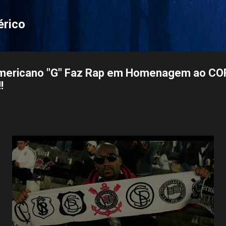
Pular para o conteúdo principal
érico
Americano "G" Faz Rap em Homenagem ao C
!