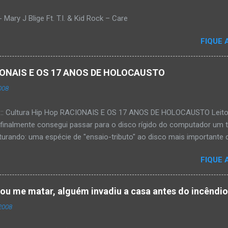
Mary J Blige Ft. T.I. & Kid Rock – Care
FIQUE 
ACIONAIS E OS 17 ANOS DE HOLOCAUSTO
008
:::: Cultura Hip Hop RACIONAIS E OS 17 ANOS DE HOLOCAUSTO Leitora
 finalmente consegui passar para o disco rígido do computador um 
urando: uma espécie de "ensaio-tributo" ao disco mais importante do
rá 17 anos agora em 2008. Falo de "Holocausto Urbano", do grupo p
FIQUE 
costume, uma pequena digressão. É muito disseminada em nosso p
ro não tem memória. Fala-se muito por aí que não cultuamos noss
ória sociocultural. No que diz respeito ao hip-hop, cabe a nós, form
tou me matar, alguém invadiu a casa antes do incêndi
nte responsáveis, tentar mudar essa trajetória de descaso e esque
2008
Hip-Hop tornou-se mais um dos espaços de preservação e disseminaç
rasileiro. Olha, já temos muita história pra contar, apesar do espaço 