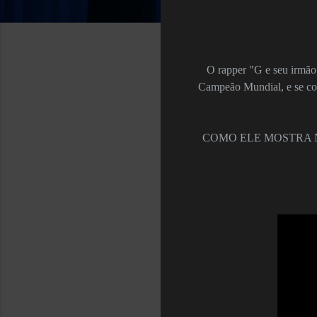
O rapper "G e
seu irmão
Campeão M
undial,
e se c
COMO ELE MOSTRA 