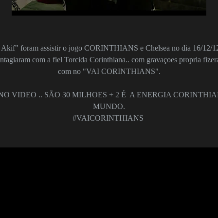
Akif"
foram assistir o jogo
CORINTHIANS
e
C
helsea no dia 16/12/
1
ontagiaram com a
fiel Tor
ci
da Co
r
inthian
a..
com gravaçoes prop
ria
fize
com no "VAI CO
R
INTHIANS".
NO VIDE
O .. SÃO 30 MIL
HOES + 2 É A ENERGIA CORINTH
MUNDO.
#VAI
CO
RINTHIANS