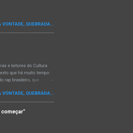
A VONTADE, QUEBRADA...
s e leitores do Cultura
texto que há muito tempo
 rap brasileiro, que
aulistano Racionais MC's.
A VONTADE, QUEBRADA...
aís a crença de que o
os antepassados nem nossa
adores de opinião
o começar"
cimento. Assim, o sítio
ão da rica história do
relativamente curto d...