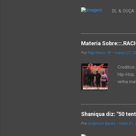
DL & OUÇA - 
Materia Sobre:::.R
Por
Rap News--®
-
março 27, 2
Creditos
Hip-Hop,
vinha mat
completa
Como de 
brasilei
rica hist
Shaniqua diz: "50 ten
minimame
Por
Anderson Banks
-
maio 31, 
Cultura 
hip-hop b