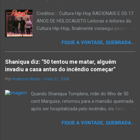
Creditos:::: Cultura Hip Hop RACIONAIS E OS 17
ANOS DE HOLOCAUSTO Leitoras e leitores do
Cultura Hip-Hop, finalmente consegui passar
para o disco rígido do computador um texto
FIQUE A VONTADE, QUEBRADA...
que há muito tempo vinha maturando: uma
espécie de "ensaio-tributo" ao disco mais
importante do rap brasileiro, que completará 17
Shaniqua diz: "50 tentou me matar, alguém
anos agora em 2008. Falo de "Holocausto
invadiu a casa antes do incêndio começar"
Urbano", do grupo paulistano Racionais MC's.
Por
Anderson Banks
-
maio 31, 2008
Como de costume, uma pequena digressão. É
muito disseminada em nosso país a crença de
Quando Shaniqua Tompkins, mãe do filho de 50
que o brasileiro não tem memória. Fala-se
cent Marquise, retornou para a mansão queimada
muito por aí que não cultuamos nossos
após ser hospitalizada pelo incêndio, ela falou
antepassados nem nossa rica história
com os repórteres. Tompkins fez várias
sociocultural. No que diz respeito ao hip-hop,
FIQUE A VONTADE, QUEBRADA...
argumentações ao jornal. quando um repórter
cabe a nós, formadores de opinião
perguntou a ela se ela achava que 50 cent teria
minimamente responsáveis, tentar mudar essa
feito algo para que o incêndio se inicia-se,ela