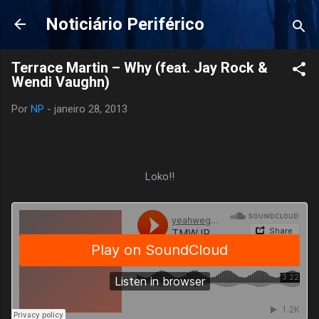
Pular para o conteúdo principal
Noticiário Periférico
Terrace Martin – Why (feat. Jay Rock &
Wendi Vaughn)
Por
NP
-
janeiro 28, 2013
Loko!!