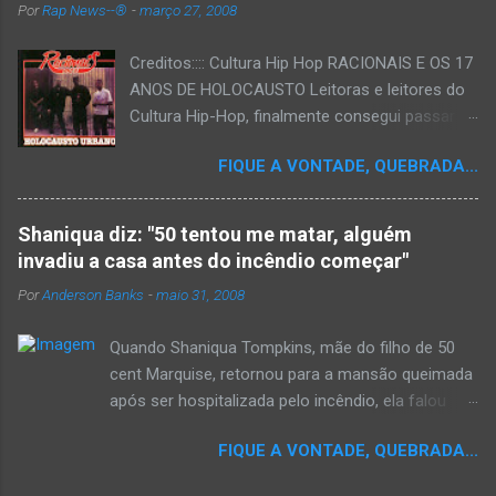
Por
Rap News--®
-
março 27, 2008
Creditos:::: Cultura Hip Hop RACIONAIS E OS 17
ANOS DE HOLOCAUSTO Leitoras e leitores do
Cultura Hip-Hop, finalmente consegui passar
para o disco rígido do computador um texto
FIQUE A VONTADE, QUEBRADA...
que há muito tempo vinha maturando: uma
espécie de "ensaio-tributo" ao disco mais
importante do rap brasileiro, que completará 17
Shaniqua diz: "50 tentou me matar, alguém
anos agora em 2008. Falo de "Holocausto
invadiu a casa antes do incêndio começar"
Urbano", do grupo paulistano Racionais MC's.
Por
Anderson Banks
-
maio 31, 2008
Como de costume, uma pequena digressão. É
muito disseminada em nosso país a crença de
Quando Shaniqua Tompkins, mãe do filho de 50
que o brasileiro não tem memória. Fala-se
cent Marquise, retornou para a mansão queimada
muito por aí que não cultuamos nossos
após ser hospitalizada pelo incêndio, ela falou
antepassados nem nossa rica história
com os repórteres. Tompkins fez várias
sociocultural. No que diz respeito ao hip-hop,
FIQUE A VONTADE, QUEBRADA...
argumentações ao jornal. quando um repórter
cabe a nós, formadores de opinião
perguntou a ela se ela achava que 50 cent teria
minimamente responsáveis, tentar mudar essa