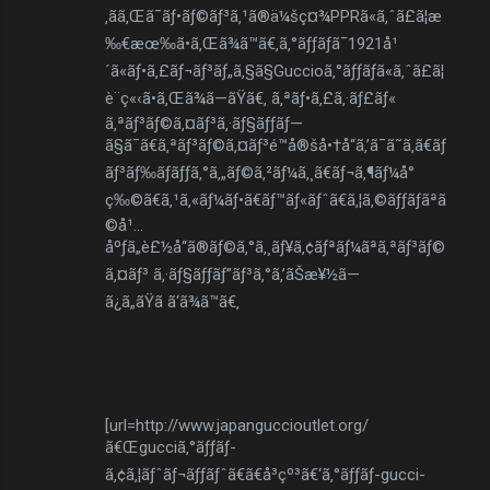
‚ãã‚Œã¯ãƒ•ãƒ©ãƒ³ã‚¹ã®ä¼šç¤¾PPRã«ã‚ˆã£ã¦æ
‰€æœ‰ã•ã‚Œã¾ã™ã€‚ã‚°ãƒƒãƒã¯1921å¹
´ã«ãƒ•ã‚£ãƒ¬ãƒ³ãƒ„ã‚§ã§Guccioã‚°ãƒƒãƒã«ã‚ˆã£ã¦
è¨­ç«‹ã•ã‚Œã¾ã—ãŸã€‚ ã‚ªãƒ•ã‚£ã‚·ãƒ£ãƒ«
ã‚ªãƒ³ãƒ©ã‚¤ãƒ³ã‚·ãƒ§ãƒƒãƒ—
ã§ã¯ã€ã‚ªãƒ³ãƒ©ã‚¤ãƒ³é™å®šå•†å“ã‚’ã¯ã˜ã‚ã€ãƒ
ãƒ³ãƒ‰ãƒãƒƒã‚°ã‚„ãƒ©ã‚²ãƒ¼ã‚¸ã€ãƒ¬ã‚¶ãƒ¼å°
ç‰©ã€ã‚¹ã‚«ãƒ¼ãƒ•ã€ãƒ™ãƒ«ãƒˆã€ã‚¦ã‚©ãƒƒãƒãªã
©å¹…
åºƒã„è£½å“ã®ãƒ©ã‚°ã‚¸ãƒ¥ã‚¢ãƒªãƒ¼ãªã‚ªãƒ³ãƒ©
ã‚¤ãƒ³ ã‚·ãƒ§ãƒƒãƒ”ãƒ³ã‚°ã‚’ãŠæ¥½ã—
ã¿ã„ãŸã ã‘ã¾ã™ã€‚
[url=http://www.japanguccioutlet.org/
ã€Œgucciã‚°ãƒƒãƒ-
ã‚¢ã‚¦ãƒˆãƒ¬ãƒƒãƒˆã€ã€å³çº³ã€‘ã‚°ãƒƒãƒ-gucci-