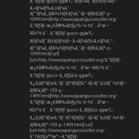
ã‚°ãƒƒãƒ-gucci-ggæŸ„-ãƒãƒ¼ãƒˆãƒ¢ãƒãƒ¼ãƒ•-
ã‚«ãƒ¼ãƒ‰ã‚±ãƒ¼ã‚¹-
ãƒ™ãƒ¼ã‚¸ãƒ¥ï¼†ãƒ€ãƒ¼ã‚¯ãƒ–ãƒ©ã‚¦ãƒ³-p-
1099.html]http://www.japanguccioutlet.org/
ã‚°ãƒƒãƒ-æ¿€å®‰å¤§ç‰¹é›†â˜…å³æ—
¥å‡ºè·â˜…ã‚°ãƒƒãƒ-gucci-ggæŸ„-
ãƒãƒ¼ãƒˆãƒ¢ãƒãƒ¼ãƒ•-ã‚«ãƒ¼ãƒ‰ã‚±ãƒ¼ã‚¹-
ãƒ™ãƒ¼ã‚¸ãƒ¥ï¼†ãƒ€ãƒ¼ã‚¯ãƒ–ãƒ©ã‚¦ãƒ³-p-
1099.html[/url]
[url=http://www.japanguccioutlet.org/ã‚°ãƒƒãƒ-
æ¿€å®‰å¤§ç‰¹é›†â˜…å³æ—¥å‡ºè·â˜…
ã‚°ãƒƒãƒ-gucci-ã‚¸ãƒ§ã‚¤-ggæŸ„-
ã‚¿ã‚¦ãƒ³ãƒœã‚¹ãƒˆãƒ³ãƒãƒƒã‚°-ãƒ›ãƒ¯ã‚¤ãƒˆï¼†ãƒ–
ãƒ©ã‚¦ãƒ³-193-p-
1499.html]http://www.japanguccioutlet.org/
ã‚°ãƒƒãƒ-æ¿€å®‰å¤§ç‰¹é›†â˜…å³æ—
¥å‡ºè·â˜…ã‚°ãƒƒãƒ-gucci-ã‚¸ãƒ§ã‚¤-ggæŸ„-
ã‚¿ã‚¦ãƒ³ãƒœã‚¹ãƒˆãƒ³ãƒãƒƒã‚°-ãƒ›ãƒ¯ã‚¤ãƒˆï¼†ãƒ–
ãƒ©ã‚¦ãƒ³-193-p-1499.html[/url]
[url=http://www.japanguccioutlet.org/
â˜†å¤§äººæ°—ã‚°ãƒƒãƒ-