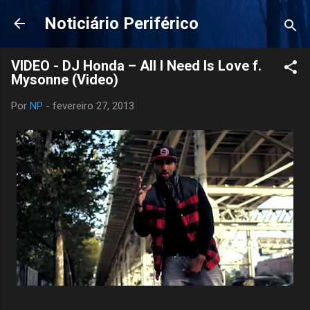
Pular para o conteúdo principal
Noticiário Periférico
VIDEO - DJ Honda – All I Need Is Love f.
Mysonne (Video)
Por
NP
-
fevereiro 27, 2013