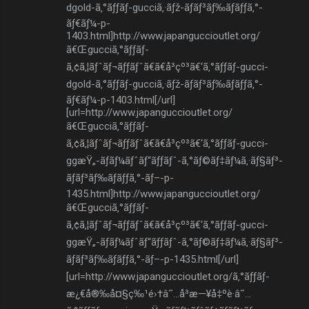
dgold-ã‚°ãƒƒãƒ-gucciã‚·ãƒž-ãƒãƒ³ãƒ‰ãƒãƒƒã‚°-
ãƒ€ãƒ¼-p-
1403.html]http://www.japanguccioutlet.org/
ã€Œgucciã‚°ãƒƒãƒ-
ã‚¢ã‚¦ãƒˆãƒ¬ãƒƒãƒˆã€ã€å³çº³ã€‘ã‚°ãƒƒãƒ-gucci-
dgold-ã‚°ãƒƒãƒ-gucciã‚·ãƒž-ãƒãƒ³ãƒ‰ãƒãƒƒã‚°-
ãƒ€ãƒ¼-p-1403.html[/url]
[url=http://www.japanguccioutlet.org/
ã€Œgucciã‚°ãƒƒãƒ-
ã‚¢ã‚¦ãƒˆãƒ¬ãƒƒãƒˆã€ã€å³çº³ã€‘ã‚°ãƒƒãƒ-gucci-
ggæŸ„-ãƒãƒ¼ãƒˆãƒ“ãƒƒãƒˆ-ã‚°ãƒ©ãƒ‡ãƒ¼ã‚·ãƒ§ãƒ³-
ãƒãƒ³ãƒ‰ãƒãƒƒã‚°-ãƒ–-p-
1435.html]http://www.japanguccioutlet.org/
ã€Œgucciã‚°ãƒƒãƒ-
ã‚¢ã‚¦ãƒˆãƒ¬ãƒƒãƒˆã€ã€å³çº³ã€‘ã‚°ãƒƒãƒ-gucci-
ggæŸ„-ãƒãƒ¼ãƒˆãƒ“ãƒƒãƒˆ-ã‚°ãƒ©ãƒ‡ãƒ¼ã‚·ãƒ§ãƒ³-
ãƒãƒ³ãƒ‰ãƒãƒƒã‚°-ãƒ–-p-1435.html[/url]
[url=http://www.japanguccioutlet.org/ã‚°ãƒƒãƒ-
æ¿€å®‰å¤§ç‰¹é›†â˜…å³æ—¥å‡ºè·â˜…