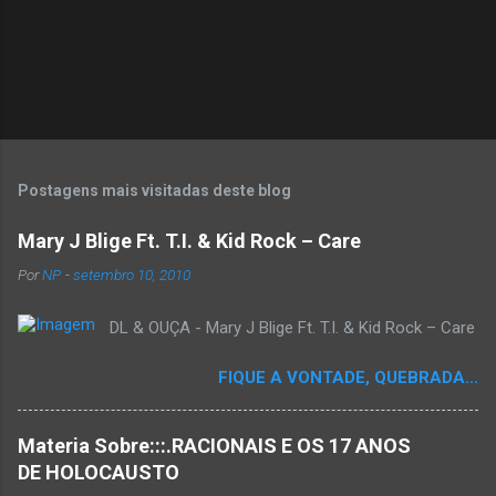
P
o
s
t
Postagens mais visitadas deste blog
a
r
Mary J Blige Ft. T.I. & Kid Rock – Care
u
m
Por
NP
-
setembro 10, 2010
c
o
DL & OUÇA - Mary J Blige Ft. T.I. & Kid Rock – Care
m
e
n
FIQUE A VONTADE, QUEBRADA...
t
á
r
Materia Sobre:::.RACIONAIS E OS 17 ANOS
i
o
DE HOLOCAUSTO