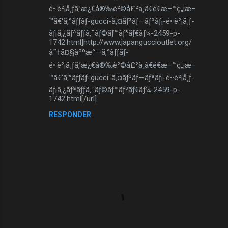
é•·è²¡å¸ƒã‚’æ¿€å®‰è²©å£²ä¸­ã€é€æ–™ç„¡æ–
™ã€‘ã‚°ãƒƒãƒ-gucci-ã‚¤ãƒ³ãƒ—ãƒªãƒ¡-é•·è²¡å¸ƒ-
ãƒ¡ã‚¿ãƒªãƒƒã‚¯ãƒ©ãƒ™ãƒ³ãƒ€ãƒ¼-2459-p-
1742.html]http://www.japanguccioutlet.org/
â˜†å¤§äººæ°—ã‚°ãƒƒãƒ-
é•·è²¡å¸ƒã‚’æ¿€å®‰è²©å£²ä¸­ã€é€æ–™ç„¡æ–
™ã€‘ã‚°ãƒƒãƒ-gucci-ã‚¤ãƒ³ãƒ—ãƒªãƒ¡-é•·è²¡å¸ƒ-
ãƒ¡ã‚¿ãƒªãƒƒã‚¯ãƒ©ãƒ™ãƒ³ãƒ€ãƒ¼-2459-p-
1742.html[/url]
RESPONDER