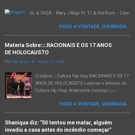
DL & OUÇA - Mary J Blige Ft. T.I. & Kid Rock – Care
FIQUE A VONTADE, QUEBRADA...
Materia Sobre:::.RACIONAIS E OS 17 ANOS
DE HOLOCAUSTO
Por
Rap News--®
-
março 27, 2008
Creditos:::: Cultura Hip Hop RACIONAIS E OS 17
ANOS DE HOLOCAUSTO Leitoras e leitores do
Cultura Hip-Hop, finalmente consegui passar
para o disco rígido do computador um texto
FIQUE A VONTADE, QUEBRADA...
que há muito tempo vinha maturando: uma
espécie de "ensaio-tributo" ao disco mais
importante do rap brasileiro, que completará 17
Shaniqua diz: "50 tentou me matar, alguém
anos agora em 2008. Falo de "Holocausto
invadiu a casa antes do incêndio começar"
Urbano", do grupo paulistano Racionais MC's.