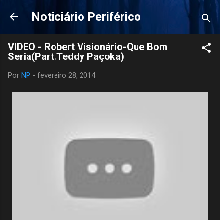
Pular para o conteúdo principal
Noticiário Periférico
VIDEO - Robert Visionário-Que Bom
Seria(Part.Teddy Paçoka)
Por
NP
-
fevereiro 28, 2014