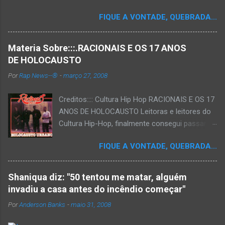
FIQUE A VONTADE, QUEBRADA...
Materia Sobre:::.RACIONAIS E OS 17 ANOS
DE HOLOCAUSTO
Por
Rap News--®
-
março 27, 2008
Creditos:::: Cultura Hip Hop RACIONAIS E OS 17
ANOS DE HOLOCAUSTO Leitoras e leitores do
Cultura Hip-Hop, finalmente consegui passar
para o disco rígido do computador um texto
FIQUE A VONTADE, QUEBRADA...
que há muito tempo vinha maturando: uma
espécie de "ensaio-tributo" ao disco mais
importante do rap brasileiro, que completará 17
Shaniqua diz: "50 tentou me matar, alguém
anos agora em 2008. Falo de "Holocausto
invadiu a casa antes do incêndio começar"
Urbano", do grupo paulistano Racionais MC's.
Por
Anderson Banks
-
maio 31, 2008
Como de costume, uma pequena digressão. É
muito disseminada em nosso país a crença de