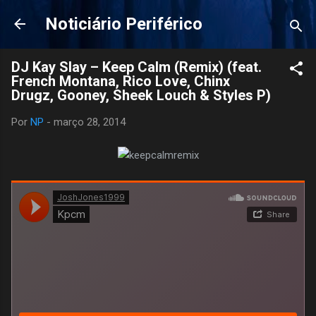
Pular para o conteúdo principal
Noticiário Periférico
DJ Kay Slay – Keep Calm (Remix) (feat.
French Montana, Rico Love, Chinx
Drugz, Gooney, Sheek Louch & Styles P)
Por
NP
-
março 28, 2014