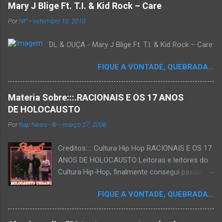
Mary J Blige Ft. T.I. & Kid Rock – Care
Por
NP
-
setembro 10, 2010
DL & OUÇA - Mary J Blige Ft. T.I. & Kid Rock – Care
FIQUE A VONTADE, QUEBRADA...
Materia Sobre:::.RACIONAIS E OS 17 ANOS
DE HOLOCAUSTO
Por
Rap News--®
-
março 27, 2008
Creditos:::: Cultura Hip Hop RACIONAIS E OS 17
ANOS DE HOLOCAUSTO Leitoras e leitores do
Cultura Hip-Hop, finalmente consegui passar
para o disco rígido do computador um texto
FIQUE A VONTADE, QUEBRADA...
que há muito tempo vinha maturando: uma
espécie de "ensaio-tributo" ao disco mais
importante do rap brasileiro, que completará 17