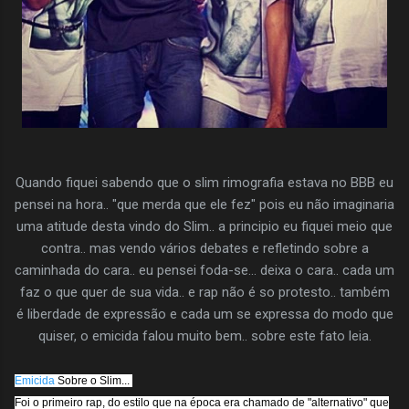
Quando fiquei sabendo que o slim rimografia estava no BBB eu
pensei na hora.. "que merda que ele fez" pois eu não imaginaria
uma atitude desta vindo do Slim.. a principio eu fiquei meio que
contra.. mas vendo vários debates e refletindo sobre a
caminhada do cara.. eu pensei foda-se... deixa o cara.. cada um
faz o que quer de sua vida.. e rap não é so protesto.. também
é liberdade de expressão e cada um se expressa do modo que
quiser, o emicida falou muito bem.. sobre este fato leia.
Emicida
Sobre o Slim...
Foi o primeiro rap, do estilo que na época era chamado de "alternativo" que