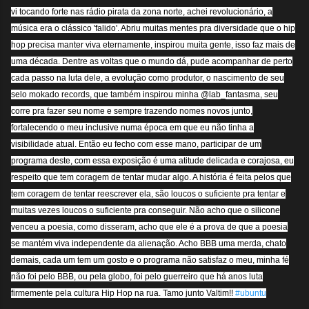
vi tocando forte nas rádio pirata da zona norte, achei rev
olucionário, a
música era o clássico 'falido'. Abriu muitas mentes pra diversidade que o hip
hop precisa manter viva eternamente, inspirou muita gente, isso faz mais de
uma década. Dentre as voltas que o mundo dá, pude acompanhar de perto
cada passo na luta dele, a evolução como produtor, o nascimento de seu
selo mokado records, que também inspirou minha @lab_fantasma, seu
corre pra fazer seu nome e sempre trazendo nomes novos junto,
fortalecendo o meu inclusive numa época em que eu não tinha a
visibilidade atual. Então eu fecho com esse mano, participar de um
programa deste, com essa exposição é uma atitude delicada e corajosa, eu
respeito que tem coragem de tentar mudar algo. A história é feita pelos que
tem coragem de tentar reescrever ela, são loucos o suficiente pra tentar e
muitas vezes loucos o suficiente pra conseguir. Não acho que o silicone
venceu a poesia, como disseram, acho que ele é a prova de que a poesia
se mantém viva independente da alienação. Acho BBB uma merda, chato
demais, cada um tem um gosto e o programa não satisfaz o meu, minha fé
não foi pelo BBB, ou pela globo, foi pelo guerreiro que há anos luta
firmemente pela cultura Hip Hop na rua. Tamo junto Valtim!!
‪#‎
ubuntu‬