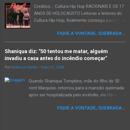
Creditos:::: Cultura Hip Hop RACIONAIS E OS 17
ANOS DE HOLOCAUSTO Leitoras e leitores do
Cultura Hip-Hop, finalmente consegui passar
para o disco rígido do computador um texto
FIQUE A VONTADE, QUEBRADA...
que há muito tempo vinha maturando: uma
espécie de "ensaio-tributo" ao disco mais
importante do rap brasileiro, que completará 17
Shaniqua diz: "50 tentou me matar, alguém
anos agora em 2008. Falo de "Holocausto
invadiu a casa antes do incêndio começar"
Urbano", do grupo paulistano Racionais MC's.
Por
Anderson Banks
-
maio 31, 2008
Como de costume, uma pequena digressão. É
muito disseminada em nosso país a crença de
Quando Shaniqua Tompkins, mãe do filho de 50
que o brasileiro não tem memória. Fala-se
cent Marquise, retornou para a mansão queimada
muito por aí que não cultuamos nossos
após ser hospitalizada pelo incêndio, ela falou
antepassados nem nossa rica história
com os repórteres. Tompkins fez várias
sociocultural. No que diz respeito ao hip-hop,
FIQUE A VONTADE, QUEBRADA...
argumentações ao jornal. quando um repórter
cabe a nós, formadores de opinião
perguntou a ela se ela achava que 50 cent teria
minimamente responsáveis, tentar mudar essa
feito algo para que o incêndio se inicia-se,ela
trajetória de descaso e esquecimento. Assim,
disse "sim teria, ele é obcecado e se ele não pode