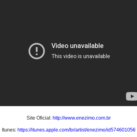
Site Oficial:
http://www.enezimo.com.br
Itunes:
https://itunes.apple.com/br/artist/enezimo/id574601056