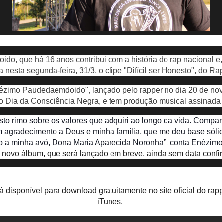
do, que há 16 anos contribui com a história do rap nacional e
a nesta segunda-feira, 31/3, o clipe "Difícil ser Honesto", do R
Enézimo Paudedaemdoido", lançado pelo rapper no dia 20 de no
 Dia da Consciência Negra, e tem produção musical assinada
sto rimo sobre os valores que adquiri ao longo da vida. Compar
 agradecimento a Deus e minha família, que me deu base sólid
ap a minha avó, Dona Maria Aparecida Noronha”, conta Enézim
 novo álbum, que será lançado em breve, ainda sem data conf
stá disponível para download gratuitamente no site oficial do ra
iTunes.