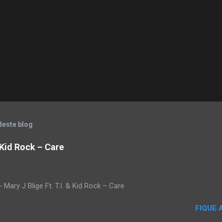
deste blog
& Kid Rock – Care
Mary J Blige Ft. T.I. & Kid Rock – Care
FIQUE 