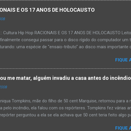
ACIONAIS E OS 17 ANOS DE HOLOCAUSTO
008
:::: Cultura Hip Hop RACIONAIS E OS 17 ANOS DE HOLOCAUSTO Leitora
 finalmente consegui passar para o disco rígido do computador um 
urando: uma espécie de "ensaio-tributo" ao disco mais importante do
rá 17 anos agora em 2008. Falo de "Holocausto Urbano", do grupo p
FIQUE 
costume, uma pequena digressão. É muito disseminada em nosso p
ro não tem memória. Fala-se muito por aí que não cultuamos noss
ória sociocultural. No que diz respeito ao hip-hop, cabe a nós, form
tou me matar, alguém invadiu a casa antes do incêndi
nte responsáveis, tentar mudar essa trajetória de descaso e esque
2008
Hip-Hop tornou-se mais um dos espaços de preservação e disseminaç
rasileiro. Olha, já temos muita história pra contar, apesar do espaço 
iqua Tompkins, mãe do filho de 50 cent Marquise, retornou para 
da pelo incêndio, ela falou com os repórteres. Tompkins fez várias 
pórter perguntou a ela se ela achava que 50 cent teria feito algo pa
 "sim teria, ele é obcecado e se ele não pode ter algo , ninguém pod
FIQUE 
ia mandando alguém para mata-lá e para asistir o que ele faz'. Tomp