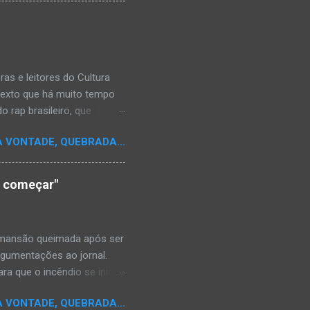
s e leitores do Cultura
texto que há muito tempo
 rap brasileiro, que
aulistano Racionais MC's.
A VONTADE, QUEBRADA...
aís a crença de que o
os antepassados nem nossa
adores de opinião
o começar"
cimento. Assim, o sítio
ão da rica história do
relativamente curto d...
a mansão queimada após ser
argumentações ao jornal.
ra que o incêndio se inicia-
e." Shaniqua disse além que
A VONTADE, QUEBRADA...
kins disse que alguém