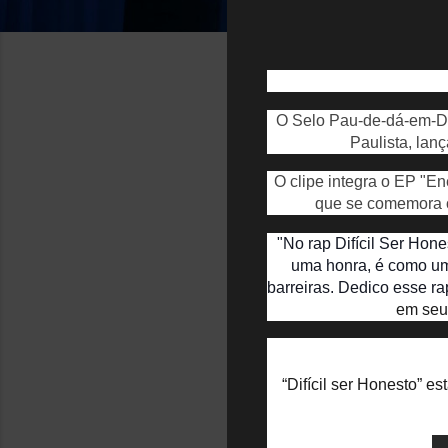
O Selo Pau-de-dá-em-Doi
Paulista, lanç
O clipe integra o EP "
que se comemora o
"No rap Difícil Ser Hone
uma honra, é como um
barreiras. Dedico esse r
em seu
“Difícil ser Honesto” e