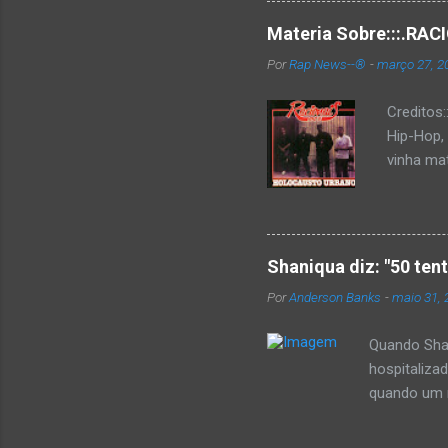
Materia Sobre:::.R
Por
Rap News--®
-
março 27, 2
Creditos
Hip-Hop,
vinha mat
completa
Como de 
brasilei
rica hist
Shaniqua diz: "50 ten
minimame
Por
Anderson Banks
-
maio 31, 
Cultura 
hip-hop b
Quando Shan
hospitaliza
quando um re
se,ela disse
50 cent ter