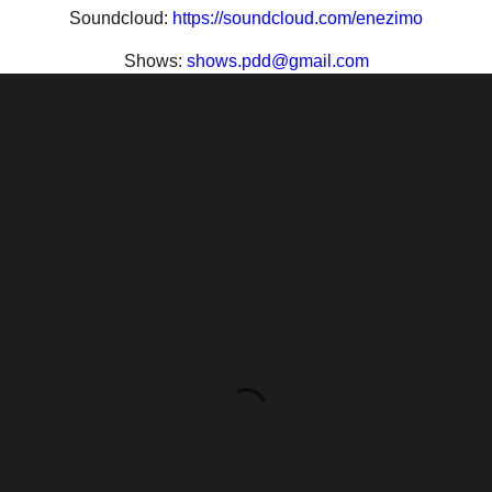
Soundcloud:
https://soundcloud.com/enezimo
Shows:
shows.pdd@gmail.com