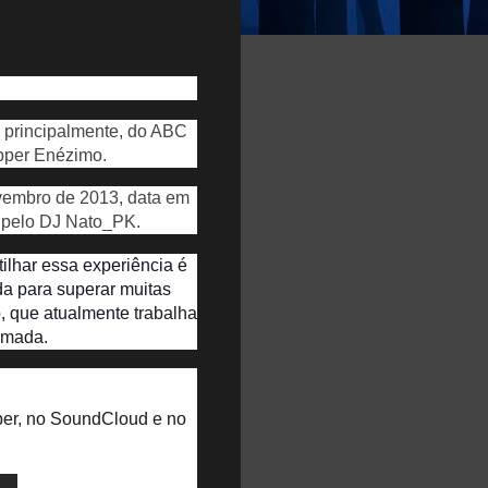
, principalmente, do ABC
apper Enézimo.
vembro de 2013, data em
 pelo DJ Nato_PK.
tilhar essa experiência é
a para superar muitas
o, que atualmente
trabalha
irmada.
pper, no SoundCloud e no