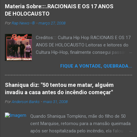
Materia Sobre:::.RACIONAIS E OS 17 ANOS
DE HOLOCAUSTO
Por
Rap News--®
-
março 27, 2008
Creditos:::: Cultura Hip Hop RACIONAIS E OS 17
ANOS DE HOLOCAUSTO Leitoras e leitores do
Cultura Hip-Hop, finalmente consegui passar
para o disco rígido do computador um texto
FIQUE A VONTADE, QUEBRADA...
que há muito tempo vinha maturando: uma
espécie de "ensaio-tributo" ao disco mais
importante do rap brasileiro, que completará 17
Shaniqua diz: "50 tentou me matar, alguém
anos agora em 2008. Falo de "Holocausto
invadiu a casa antes do incêndio começar"
Urbano", do grupo paulistano Racionais MC's.
Por
Anderson Banks
-
maio 31, 2008
Como de costume, uma pequena digressão. É
muito disseminada em nosso país a crença de
Quando Shaniqua Tompkins, mãe do filho de 50
que o brasileiro não tem memória. Fala-se
cent Marquise, retornou para a mansão queimada
muito por aí que não cultuamos nossos
após ser hospitalizada pelo incêndio, ela falou
antepassados nem nossa rica história