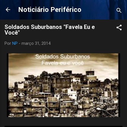
Pular para o conteúdo principal
Noticiário Periférico
Soldados Suburbanos "Favela Eu e
Você"
Por
NP
-
março 31, 2014