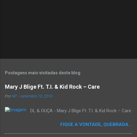
s
Postagens mais visitadas deste blog
Mary J Blige Ft. T.I. & Kid Rock – Care
Por
NP
-
setembro 10, 2010
DL & OUÇA - Mary J Blige Ft. T.I. & Kid Rock – Care
FIQUE A VONTADE, QUEBRADA...