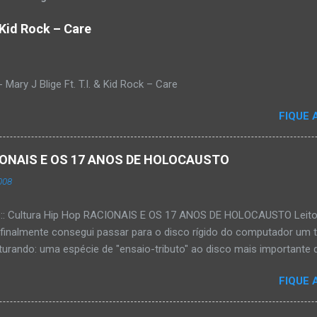
& Kid Rock – Care
Mary J Blige Ft. T.I. & Kid Rock – Care
FIQUE 
ACIONAIS E OS 17 ANOS DE HOLOCAUSTO
008
:::: Cultura Hip Hop RACIONAIS E OS 17 ANOS DE HOLOCAUSTO Leitora
 finalmente consegui passar para o disco rígido do computador um 
urando: uma espécie de "ensaio-tributo" ao disco mais importante do
rá 17 anos agora em 2008. Falo de "Holocausto Urbano", do grupo p
FIQUE 
costume, uma pequena digressão. É muito disseminada em nosso p
ro não tem memória. Fala-se muito por aí que não cultuamos noss