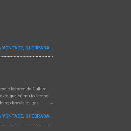
A VONTADE, QUEBRADA...
s e leitores do Cultura
texto que há muito tempo
 rap brasileiro, que
aulistano Racionais MC's.
A VONTADE, QUEBRADA...
aís a crença de que o
os antepassados nem nossa