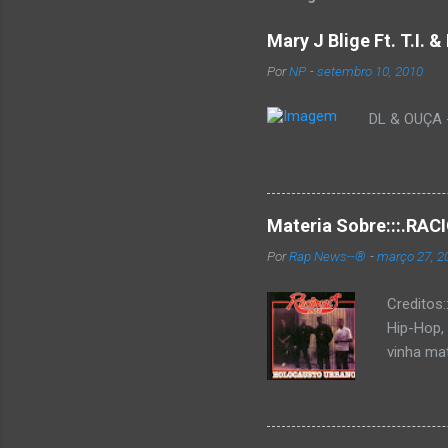
Mary J Blige Ft. T.I. 
Por
NP
-
setembro 10, 2010
DL & OUÇA - 
Materia Sobre:::.R
Por
Rap News--®
-
março 27, 2
Creditos
Hip-Hop,
vinha mat
completa
Como de 
brasilei