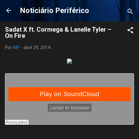
Pular para o conteúdo principal
Noticiário Periférico
Sadat X ft. Cormega & Lanelle Tyler –
On Fire
Por
NP
-
abril 29, 2014