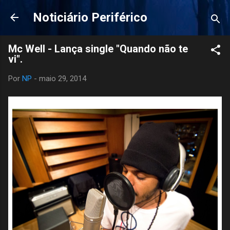
Pular para o conteúdo principal
Noticiário Periférico
Mc Well - Lança single "Quando não te
Por
NP
-
maio 29, 2014