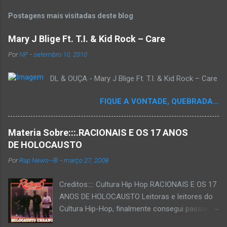
Postagens mais visitadas deste blog
Mary J Blige Ft. T.I. & Kid Rock – Care
Por
NP
-
setembro 10, 2010
DL & OUÇA - Mary J Blige Ft. T.I. & Kid Rock – Care
FIQUE A VONTADE, QUEBRADA...
Materia Sobre:::.RACIONAIS E OS 17 ANOS
DE HOLOCAUSTO
Por
Rap News--®
-
março 27, 2008
Creditos:::: Cultura Hip Hop RACIONAIS E OS 17
ANOS DE HOLOCAUSTO Leitoras e leitores do
Cultura Hip-Hop, finalmente consegui passar
para o disco rígido do computador um texto