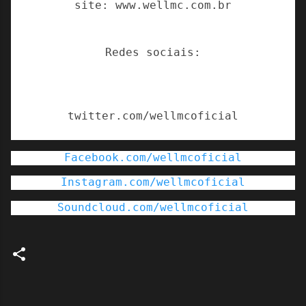
site:
www.wellmc.com.br
Redes sociais:
twitter.com/wellmcoficial
Facebook.com/wellmcoficial
Instagram.com/wellmcoficial
Soundcloud.com/wellmcoficial
C