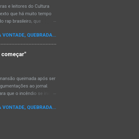
s e leitores do Cultura
texto que há muito tempo
 rap brasileiro, que
aulistano Racionais MC's.
A VONTADE, QUEBRADA...
aís a crença de que o
os antepassados nem nossa
adores de opinião
o começar"
cimento. Assim, o sítio
ão da rica história do
relativamente curto d...
a mansão queimada após ser
argumentações ao jornal.
ra que o incêndio se inicia-
e." Shaniqua disse além que
A VONTADE, QUEBRADA...
kins disse que alguém
da mansão.