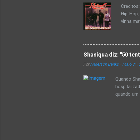
Creditos
Hip-Hop,
vinha mat
completa
Como de 
brasilei
rica hist
Shaniqua diz: "50 ten
minimame
Por
Anderson Banks
-
maio 31, 
Cultura 
hip-hop b
Quando Shan
hospitaliza
quando um re
se,ela disse
50 cent ter
invadiu a c