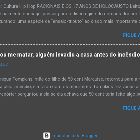
:::: Cultura Hip Hop RACIONAIS E OS 17 ANOS DE HOLOCAUSTO Leitora
 finalmente consegui passar para o disco rígido do computador um 
urando: uma espécie de "ensaio-tributo" ao disco mais importante do
rá 17 anos agora em 2008. Falo de "Holocausto Urbano", do grupo p
FIQUE 
costume, uma pequena digressão. É muito disseminada em nosso p
ro não tem memória. Fala-se muito por aí que não cultuamos noss
ória sociocultural. No que diz respeito ao hip-hop, cabe a nós, form
tou me matar, alguém invadiu a casa antes do incêndi
nte responsáveis, tentar mudar essa trajetória de descaso e esque
2008
Hip-Hop tornou-se mais um dos espaços de preservação e disseminaç
rasileiro. Olha, já temos muita história pra contar, apesar do espaço 
iqua Tompkins, mãe do filho de 50 cent Marquise, retornou para 
da pelo incêndio, ela falou com os repórteres. Tompkins fez várias 
pórter perguntou a ela se ela achava que 50 cent teria feito algo pa
 "sim teria, ele é obcecado e se ele não pode ter algo , ninguém pod
FIQUE 
ia mandando alguém para mata-lá e para asistir o que ele faz'. Tomp
asa ás 4 horas da manhã um pouco antes do incêndio tomar conta 
Tecnologia do Blogger