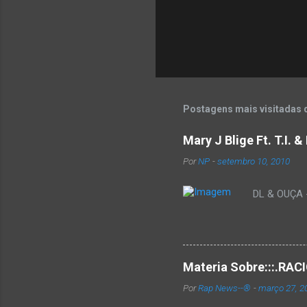
Postagens mais visitadas 
Mary J Blige Ft. T.I. 
Por
NP
-
setembro 10, 2010
DL & OUÇA - 
Materia Sobre:::.R
Por
Rap News--®
-
março 27, 2