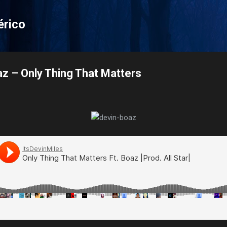
Pular para o conteúdo principal
érico
az – Only Thing That Matters