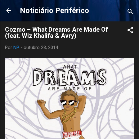
Pular para o conteúdo principal
Noticiário Periférico
Cozmo – What Dreams Are Made Of
(feat. Wiz Khalifa & Avry)
Por
NP
-
outubro 28, 2014