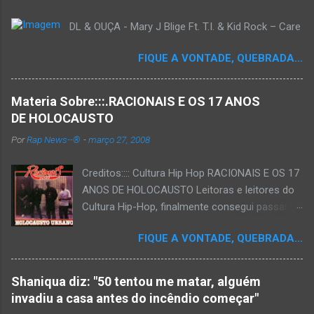
DL & OUÇA - Mary J Blige Ft. T.I. & Kid Rock – Care
FIQUE A VONTADE, QUEBRADA...
Materia Sobre:::.RACIONAIS E OS 17 ANOS
DE HOLOCAUSTO
Por
Rap News--®
-
março 27, 2008
Creditos:::: Cultura Hip Hop RACIONAIS E OS 17
ANOS DE HOLOCAUSTO Leitoras e leitores do
Cultura Hip-Hop, finalmente consegui passar
para o disco rígido do computador um texto
FIQUE A VONTADE, QUEBRADA...
que há muito tempo vinha maturando: uma
espécie de "ensaio-tributo" ao disco mais
importante do rap brasileiro, que completará 17
Shaniqua diz: "50 tentou me matar, alguém
anos agora em 2008. Falo de "Holocausto
invadiu a casa antes do incêndio começar"
Urbano", do grupo paulistano Racionais MC's.