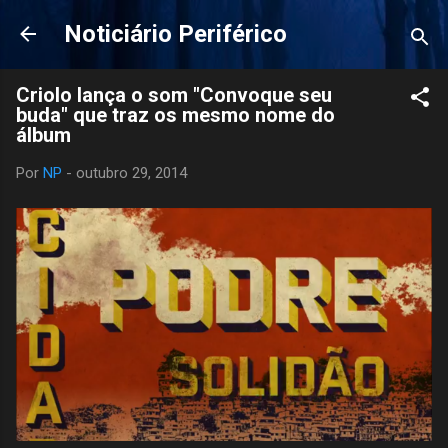
Pular para o conteúdo principal
Noticiário Periférico
Criolo lança o som "Convoque seu
buda" que traz os mesmo nome do
álbum
Por
NP
-
outubro 29, 2014