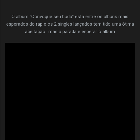
O álbum "Convoque seu buda" esta entre os álbuns mais
esperados do rap e os 2 singles lançados tem tido uma ótima
aceitação.. mas a parada é esperar o álbum