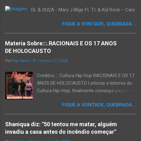
DL & OUÇA - Mary J Blige Ft. T.I. & Kid Rock – Care
FIQUE A VONTADE, QUEBRADA...
Materia Sobre:::.RACIONAIS E OS 17 ANOS
DE HOLOCAUSTO
Por
Rap News--®
-
março 27, 2008
Creditos:::: Cultura Hip Hop RACIONAIS E OS 17
ANOS DE HOLOCAUSTO Leitoras e leitores do
Cultura Hip-Hop, finalmente consegui passar
para o disco rígido do computador um texto
FIQUE A VONTADE, QUEBRADA...
que há muito tempo vinha maturando: uma
espécie de "ensaio-tributo" ao disco mais
importante do rap brasileiro, que completará 17
Shaniqua diz: "50 tentou me matar, alguém
anos agora em 2008. Falo de "Holocausto
invadiu a casa antes do incêndio começar"
Urbano", do grupo paulistano Racionais MC's.