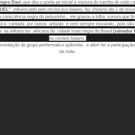
egro Davi
,que deu o ponta pé inicial à mistura do samba de roda 
RUEL”
influenciado pelo recôncavo baiano, faz showno dia 1 de nove
 consciência negra do pelourinho , ele gravou a trilha sonora que fi
a cantada por outros artistas e vem sempre inovando , pois não se l
ta as influencias africana da cidade mais negra do Brasil
(salvador
no cenário baiano .
esentação do grupo performatico quilombo , e além ter a participaçã
da noite.