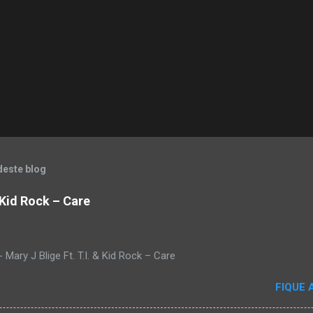
deste blog
& Kid Rock – Care
Mary J Blige Ft. T.I. & Kid Rock – Care
FIQUE 