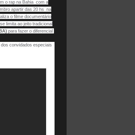
com o rap na Bahia com a
mbro apartir das 20 hs na
naliza o filme documentário
imita ao jeito tradicional
 BA)
para fazer o diferencial
o dos convidados especiais