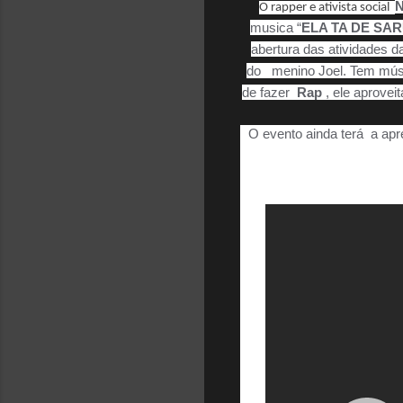
N
O rapper e ativista social
musica “
ELA TA DE SA
abertura das atividades da
do menino Joel. Tem músic
de fazer
Rap
, ele aprovei
O evento ainda terá a apr