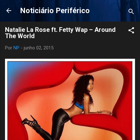
Pular para o conteúdo principal
Noticiário Periférico
Natalie La Rose ft. Fetty Wap – Around
The World
Por
NP
-
junho 02, 2015