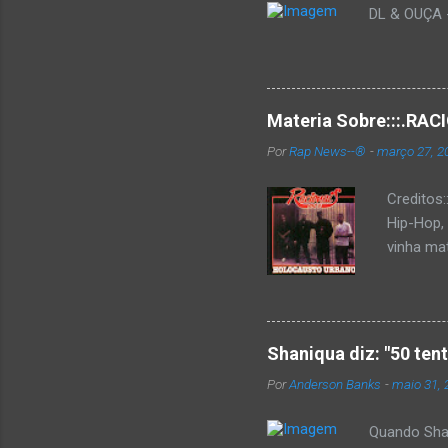
DL & OUÇA - 
Materia Sobre:::.R
Por
Rap News--®
-
março 27, 2
Creditos
Hip-Hop,
vinha mat
completa
Como de 
brasilei
rica hist
Shaniqua diz: "50 ten
minimame
Por
Anderson Banks
-
maio 31, 
Cultura 
hip-hop b
Quando Shan