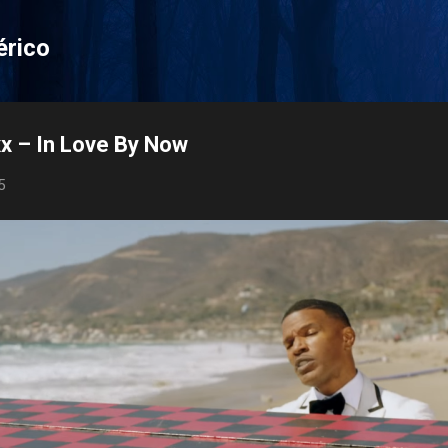
Pular para o conteúdo principal
érico
x – In Love By Now
5