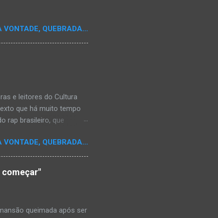
A VONTADE, QUEBRADA...
s e leitores do Cultura
texto que há muito tempo
 rap brasileiro, que
aulistano Racionais MC's.
A VONTADE, QUEBRADA...
aís a crença de que o
os antepassados nem nossa
adores de opinião
o começar"
cimento. Assim, o sítio
ão da rica história do
relativamente curto d...
a mansão queimada após ser