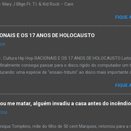
Mary J Blige Ft. T.I. & Kid Rock – Care
FIQUE 
ACIONAIS E OS 17 ANOS DE HOLOCAUSTO
008
:::: Cultura Hip Hop RACIONAIS E OS 17 ANOS DE HOLOCAUSTO Leitora
 finalmente consegui passar para o disco rígido do computador um 
urando: uma espécie de "ensaio-tributo" ao disco mais importante do
rá 17 anos agora em 2008. Falo de "Holocausto Urbano", do grupo p
FIQUE 
costume, uma pequena digressão. É muito disseminada em nosso p
ro não tem memória. Fala-se muito por aí que não cultuamos noss
ória sociocultural. No que diz respeito ao hip-hop, cabe a nós, form
tou me matar, alguém invadiu a casa antes do incêndi
nte responsáveis, tentar mudar essa trajetória de descaso e esque
2008
Hip-Hop tornou-se mais um dos espaços de preservação e disseminaç
rasileiro. Olha, já temos muita história pra contar, apesar do espaço 
iqua Tompkins, mãe do filho de 50 cent Marquise, retornou para 