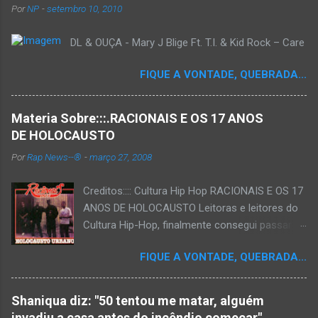
Por
NP
-
setembro 10, 2010
DL & OUÇA - Mary J Blige Ft. T.I. & Kid Rock – Care
FIQUE A VONTADE, QUEBRADA...
Materia Sobre:::.RACIONAIS E OS 17 ANOS
DE HOLOCAUSTO
Por
Rap News--®
-
março 27, 2008
Creditos:::: Cultura Hip Hop RACIONAIS E OS 17
ANOS DE HOLOCAUSTO Leitoras e leitores do
Cultura Hip-Hop, finalmente consegui passar
para o disco rígido do computador um texto
FIQUE A VONTADE, QUEBRADA...
que há muito tempo vinha maturando: uma
espécie de "ensaio-tributo" ao disco mais
importante do rap brasileiro, que completará 17
Shaniqua diz: "50 tentou me matar, alguém
anos agora em 2008. Falo de "Holocausto
invadiu a casa antes do incêndio começar"