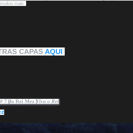
muitos mais .
TRAS CAPAS 
AQUI 
 # 7
do Rei Mez
Viva o Rei
cz