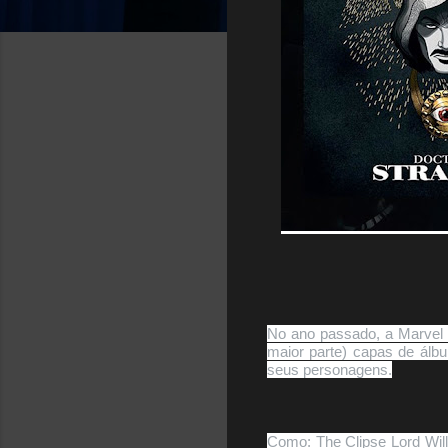
No ano passado, a Marvel 
maior parte) capas de álb
seus personagens.
Como: The Clipse Lord Willi