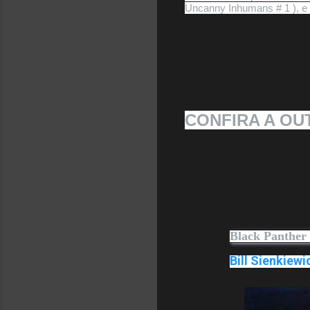
Uncanny Inhumans # 1 ), e 
CONFIRA A OU
Black Panther
Bill Sienkiewi