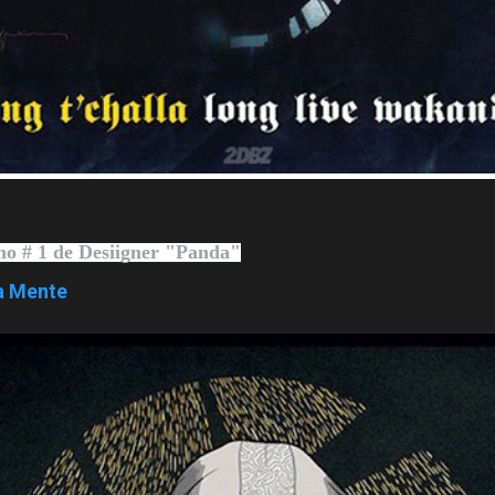
ho # 1
de Desiigner "Panda"
ra Mente