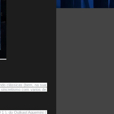
do clássicas (bem, na sua 
sincretismo com varios de 
 1 ), do Outkast Aquemini ( 