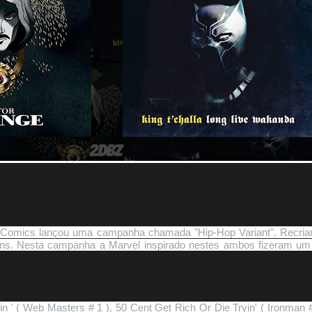
Comics lançou uma campanha chamada "Hip-Hop Variant". Recrian
uns. Nesta campanha a Marvel inspirado nestes ambos fizeram um 
n ' ( Web Masters # 1 ), 50 Cent Get Rich Or Die Tryin' ( Ironman #