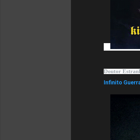
Doutor Estran
Infinito Guer