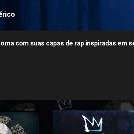
Pular para o conteúdo principal
érico
orna com suas capas de rap inspiradas em s