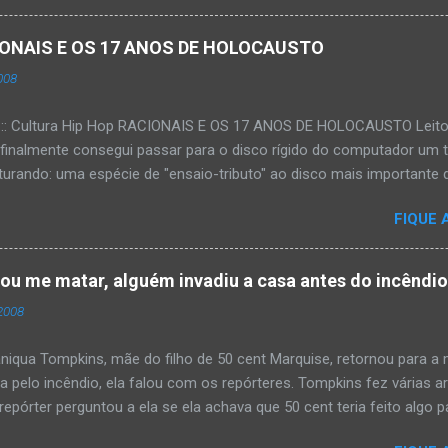
ACIONAIS E OS 17 ANOS DE HOLOCAUSTO
008
:::: Cultura Hip Hop RACIONAIS E OS 17 ANOS DE HOLOCAUSTO Leitora
 finalmente consegui passar para o disco rígido do computador um 
urando: uma espécie de "ensaio-tributo" ao disco mais importante do
rá 17 anos agora em 2008. Falo de "Holocausto Urbano", do grupo p
FIQUE 
costume, uma pequena digressão. É muito disseminada em nosso p
ro não tem memória. Fala-se muito por aí que não cultuamos noss
ória sociocultural. No que diz respeito ao hip-hop, cabe a nós, form
tou me matar, alguém invadiu a casa antes do incêndi
nte responsáveis, tentar mudar essa trajetória de descaso e esque
2008
Hip-Hop tornou-se mais um dos espaços de preservação e disseminaç
rasileiro. Olha, já temos muita história pra contar, apesar do espaço 
iqua Tompkins, mãe do filho de 50 cent Marquise, retornou para 
da pelo incêndio, ela falou com os repórteres. Tompkins fez várias 
pórter perguntou a ela se ela achava que 50 cent teria feito algo pa
 "sim teria, ele é obcecado e se ele não pode ter algo , ninguém pod