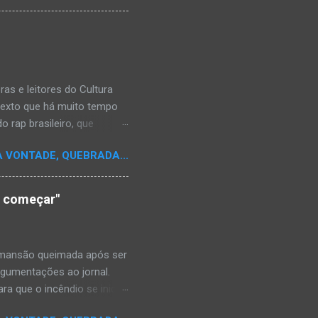
s e leitores do Cultura
texto que há muito tempo
 rap brasileiro, que
aulistano Racionais MC's.
A VONTADE, QUEBRADA...
aís a crença de que o
os antepassados nem nossa
adores de opinião
o começar"
cimento. Assim, o sítio
ão da rica história do
relativamente curto d...
a mansão queimada após ser
argumentações ao jornal.
ra que o incêndio se inicia-
e." Shaniqua disse além que