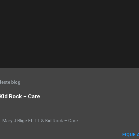
deste blog
& Kid Rock – Care
Mary J Blige Ft. T.I. & Kid Rock – Care
FIQUE 