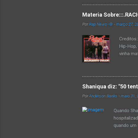
Materia Sobre:::.R
Por
Rap News--®
-
março 27, 2
Creditos
Hip-Hop,
vinha mat
completa
Como de 
brasilei
rica hist
Shaniqua diz: "50 ten
minimame
Por
Anderson Banks
-
maio 31, 
Cultura 
hip-hop b
Quando Shan
hospitaliza
quando um re
se,ela disse