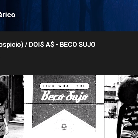
Pular para o conteúdo principal
érico
Hospicio) / DOI$ A$ - BECO SUJO
6