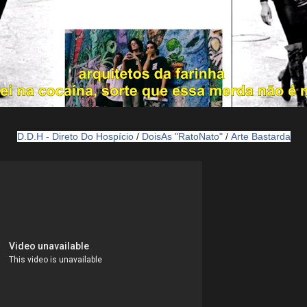
D.D.H - Direto Do Hospício
/
DoisAs "RatoNato"
/
Arte Bastarda