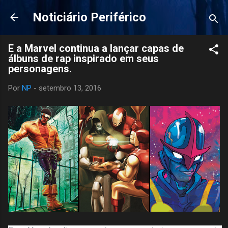
Pular para o conteúdo principal
Noticiário Periférico
E a Marvel continua a lançar capas de
álbuns de rap inspirado em seus
personagens.
Por
NP
-
setembro 13, 2016