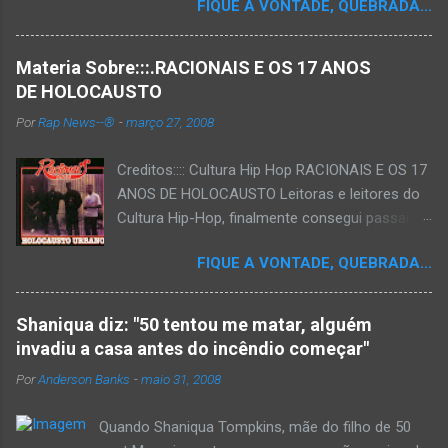
FIQUE A VONTADE, QUEBRADA...
Materia Sobre:::.RACIONAIS E OS 17 ANOS
DE HOLOCAUSTO
Por
Rap News--®
-
março 27, 2008
Creditos:::: Cultura Hip Hop RACIONAIS E OS 17
ANOS DE HOLOCAUSTO Leitoras e leitores do
Cultura Hip-Hop, finalmente consegui passar
para o disco rígido do computador um texto
FIQUE A VONTADE, QUEBRADA...
que há muito tempo vinha maturando: uma
espécie de "ensaio-tributo" ao disco mais
importante do rap brasileiro, que completará 17
Shaniqua diz: "50 tentou me matar, alguém
anos agora em 2008. Falo de "Holocausto
invadiu a casa antes do incêndio começar"
Urbano", do grupo paulistano Racionais MC's.
Por
Anderson Banks
-
maio 31, 2008
Como de costume, uma pequena digressão. É
muito disseminada em nosso país a crença de
Quando Shaniqua Tompkins, mãe do filho de 50
que o brasileiro não tem memória. Fala-se