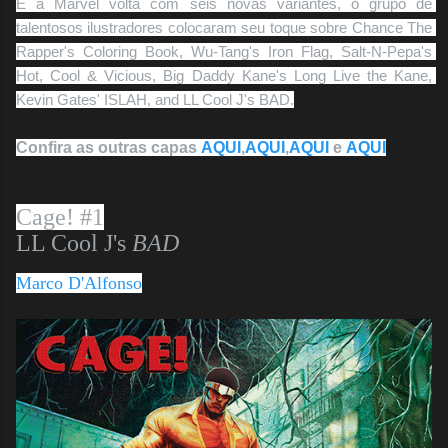
E a Marvel volta com seis novas variantes, o grupo de 
talentosos ilustradores colocaram seu toque sobre 
Chance The 
Rapper's Coloring Book, Wu-Tang's Iron Flag, Salt-N-Pepa's 
Hot, Cool & Vicious, Big Daddy Kane's Long Live the Kane, 
Kevin Gates' ISLAH, and LL Cool J's BAD.
Confira as outras capas
AQUI
,
AQUI
,
AQUI
e
AQUI
Cage! #1
LL Cool J's
BAD
Marco D'Alfonso