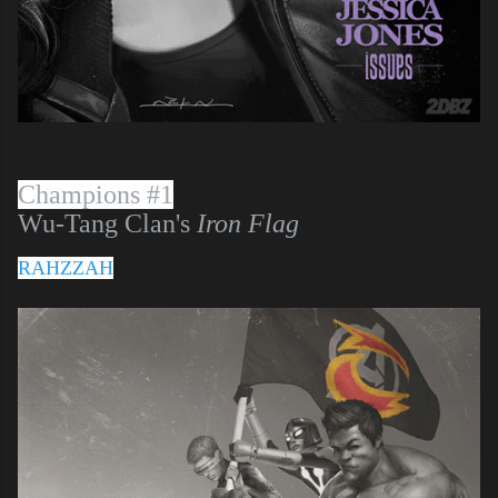
Champions #1
Wu-Tang Clan's
Iron Flag
RAHZZAH