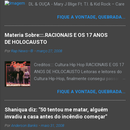
DL & OUÇA - Mary J Blige Ft. T.I. & Kid Rock – Care
FIQUE A VONTADE, QUEBRADA...
Materia Sobre:::.RACIONAIS E OS 17 ANOS
DE HOLOCAUSTO
Por
Rap News--®
-
março 27, 2008
Creditos:::: Cultura Hip Hop RACIONAIS E OS 17
ANOS DE HOLOCAUSTO Leitoras e leitores do
Cultura Hip-Hop, finalmente consegui passar
para o disco rígido do computador um texto
FIQUE A VONTADE, QUEBRADA...
que há muito tempo vinha maturando: uma
espécie de "ensaio-tributo" ao disco mais
importante do rap brasileiro, que completará 17
Shaniqua diz: "50 tentou me matar, alguém
anos agora em 2008. Falo de "Holocausto
invadiu a casa antes do incêndio começar"
Urbano", do grupo paulistano Racionais MC's.
Por
Anderson Banks
-
maio 31, 2008
Como de costume, uma pequena digressão. É