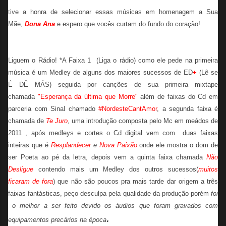
tive a honra de selecionar essas músicas em homenagem a Sua
Mãe,
Dona Ana
e espero que vocês curtam do fundo do coração!
Liguem o Rádio! *A Faixa 1 (Liga o rádio) como ele pede na primeira
música é um Medley de alguns dos maiores sucessos de ED
+
(Lê se
É DÊ MÁS) seguida por canções de sua primeira mixtape
chamada
"Esperança da última que Morre"
além de faixas do Cd em
parceria com Sinal chamado
#NordesteCantAmor
, a segunda faixa é
chamada de
Te Juro
, uma introdução composta pelo Mc em meádos de
2011 , após medleys e cortes o Cd digital vem com duas faixas
inteiras que é
Resplandecer
e
Nova Paixão
onde ele mostra o dom de
ser Poeta ao pé da letra, depois vem a quinta faixa chamada
Não
Desligue
contendo mais um Medley dos outros sucessos(
muitos
ficaram de fora
) que não são poucos pra mais tarde dar origem a três
faixas fantásticas, peço desculpa pela qualidade da produção porém
foi
o melhor a ser feito devido os áudios que foram gravados com
.
equipamentos precários na época