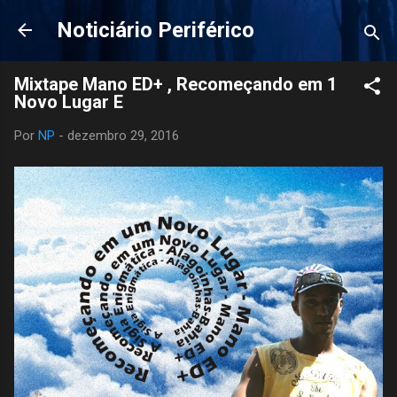
Pular para o conteúdo principal
Noticiário Periférico
Mixtape Mano ED+ , Recomeçando em 1
Novo Lugar E
Por
NP
-
dezembro 29, 2016