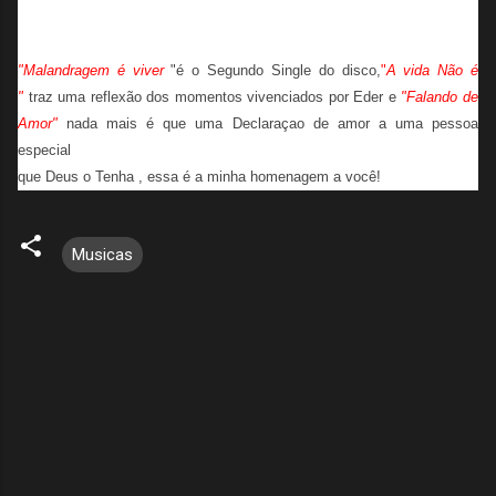
"Malandragem é viver
"é o Segundo Single do disco,
"
A vida Não é
"
traz uma reflexão dos momentos vivenciados por Eder e
"Falando de
Amor"
nada mais é que uma Declaraçao de amor a uma pessoa
especial
que Deus o Tenha , essa é a minha homenagem a você!
Musicas
C
o
m
e
n
t
á