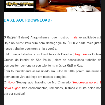
BAIXE AQUI (DOWNLOAD)
O Rapper
(Baiano) Alagoinhense que mostrou
mais
versatilidade até
Hoje no
Game
Para Mim sem demagogia foi ÉDER e nada mais justo
nesse trabalho que mostra - la a vocês..
o Mc que já trabalhou com Produtores da Paraíba (
Diego Yes
) e Outros
Grupos do interior de São Paulo , além do consolidado trabalho de
compositor demonstra seu talento na música R&B e Rap.
Éder foi brutalmente assassinado em Julho de 2016 porém sua música
permanece viva até hoje em nossos corações.
O
Novo
*Repaginado Trabalho do Mc Chamado
"
Recomeçando em 1
Novo Lugar"
traz ensinamentos, romances, história e muita coisa boa
pra ser sentida!