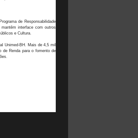
 Programa de Responsabilidade
s mantêm interface com outros
blicos e Cultura.
ral Unimed-BH. Mais de 4,5 mil
to de Renda para o fomento de
sões.