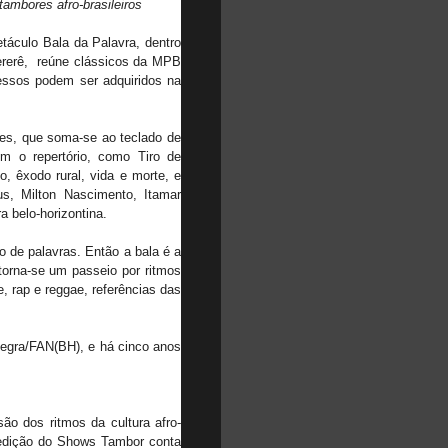
ambores afro-brasileiros
etáculo Bala da Palavra, dentro
Pererê, reúne clássicos da MPB
ressos podem ser adquiridos na
es, que soma-se ao teclado de
 o repertório, como Tiro de
o, êxodo rural, vida e morte, e
s, Milton Nascimento, Itamar
a belo-horizontina.
o de palavras. Então a bala é a
e torna-se um passeio por ritmos
, rap e reggae, referências das
Negra/FAN(BH), e há cinco anos
ão dos ritmos da cultura afro-
 edição do Shows Tambor conta