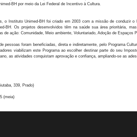
Unimed-BH por meio da Lei Federal de Incentivo à Cultura.
os, o Instituto Unimed-BH foi criado em 2003 com a missão de conduzir o
med-BH. Os projetos desenvolvidos têm na saúde sua área prioritária, ma
as de ação: Comunidade, Meio ambiente, Voluntariado, Adoção de Espaços Pú
e pessoas foram beneficiadas, direta e indiretamente, pelo Programa Cultu
adores viabilizam este Programa ao escolher destinar parte do seu Impos
a ano, as atividades conquistam aprovação e confiança, ampliando-se as ade
iutaba, 339, Prado)
 5 (meia)