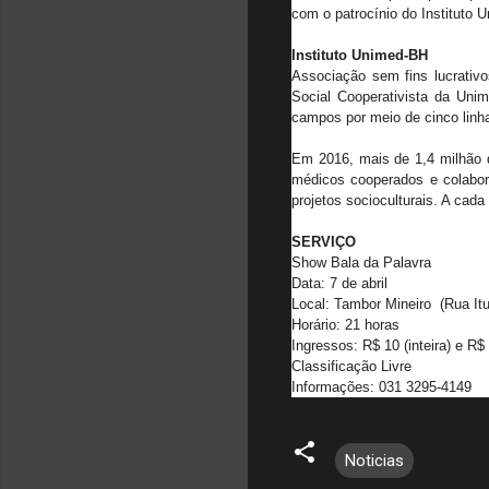
com o patrocínio do Instituto 
Instituto Unimed-BH
Associação sem fins lucrativ
Social Cooperativista da Uni
campos por meio de cinco linh
Em 2016, mais de 1,4 milhão d
médicos cooperados e colabor
projetos socioculturais. A cad
SERVIÇO
Show Bala da Palavra
Data: 7 de abril
Local: Tambor Mineiro (Rua Itu
Horário: 21 horas
Ingressos: R$ 10 (inteira) e R$
Classificação Livre
Informações: 031 3295-4149
Noticias