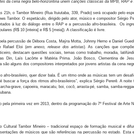
tes da cena negra belo-horizontina unem canções clássicas da MPB, RAP e t
, às 21h, o Tambor Mineiro (Rua Ituiutaba, 339, Prado) será ocupado pelo esp
ws Tambor. O espetáculo, dirigido pelo ator, músico e compositor Sérgio 
retados à luz do diálogo entre o RAP e a percussão afro-brasileira. Os ing
lares (R$ 10 [inteira] e R$ 5 [meia]). A classificação é livre.
pela percussão de Débora Costa, Maýra Motta, Johnny Herno e Daniel Gued
 Rafael Eloi (
em anexo, release dos artistas
). As canções que compõem
ticeiro, destacam questões sociais, temas como trabalho, moradia, latifúndi
glas Din, Laís Lacôrte e Matéria Prima. João Bosco, Clementina de Jesu
la são alguns dos compositores interpretados por jovens artistas da cena negr
mo afro-brasileiro, quer dizer bala. É um ritmo onde as músicas tem um desafi
é buscar a força dos ritmos afro-brasileiros”, explica Sérgio Pererê. A noit
rcha-grave, capoeira, maracatu, boi, cocô, arrasta-pé, samba, samba-reggae
cubana.
do pela primeira vez em 2013, dentro da programação do 7º Festival de Arte 
 Cultural Tambor Mineiro – tradicional espaço de formação musical e difus
resentações de músicos que são referências na percussão no estado. Esta