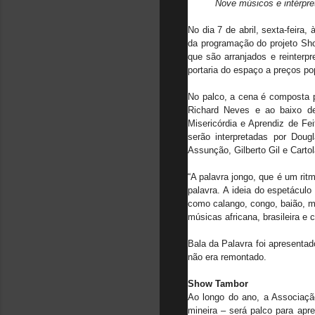
Nove músicos e intérpre
No dia 7 de abril, sexta-feira
da programação do projeto Sho
que são arranjados e reinterp
portaria do espaço a preços popu
No palco, a cena é composta 
Richard Neves e ao baixo de
Misericórdia e Aprendiz de Fei
serão interpretadas por Dou
Assunção, Gilberto Gil e Carto
“A palavra jongo, que é um rit
palavra. A ideia do espetáculo 
como calango, congo, baião, ma
músicas africana, brasileira e 
Bala da Palavra foi apresenta
não era remontado.
Show Tambor
Ao longo do ano, a Associação
mineira – será palco para ap