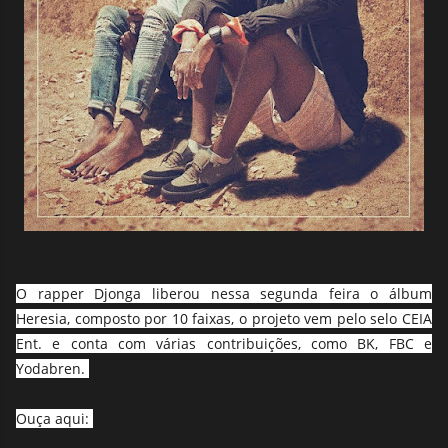
O rapper Djonga liberou nessa segunda feira o álbum
Heresia, composto por 10 faixas, o projeto vem pelo selo CEIA
Ent. e conta com várias contribuições, como BK, FBC e
Yodabren.
Ouça aqui: