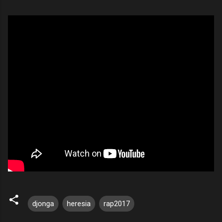
djonga
heresia
rap2017