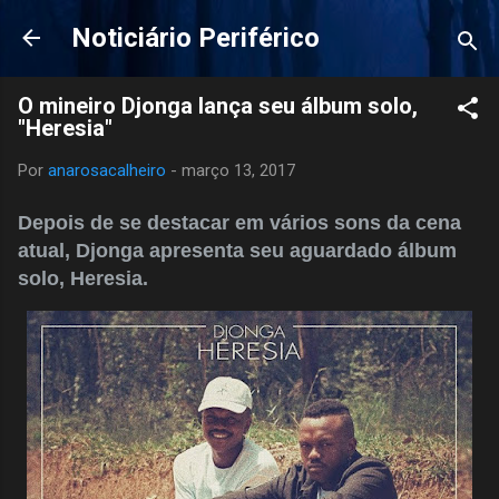
Pular para o conteúdo principal
Noticiário Periférico
O mineiro Djonga lança seu álbum solo,
"Heresia"
Por
anarosacalheiro
-
março 13, 2017
Depois de se destacar em vários sons da cena
atual, Djonga apresenta seu aguardado álbum
solo, Heresia.