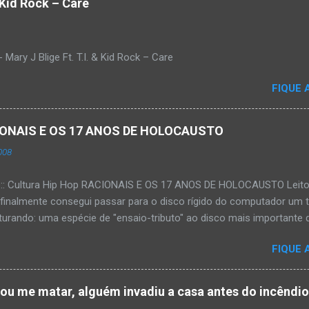
& Kid Rock – Care
Mary J Blige Ft. T.I. & Kid Rock – Care
FIQUE 
ACIONAIS E OS 17 ANOS DE HOLOCAUSTO
008
:::: Cultura Hip Hop RACIONAIS E OS 17 ANOS DE HOLOCAUSTO Leitora
 finalmente consegui passar para o disco rígido do computador um 
urando: uma espécie de "ensaio-tributo" ao disco mais importante do
rá 17 anos agora em 2008. Falo de "Holocausto Urbano", do grupo p
FIQUE 
costume, uma pequena digressão. É muito disseminada em nosso p
ro não tem memória. Fala-se muito por aí que não cultuamos noss
ória sociocultural. No que diz respeito ao hip-hop, cabe a nós, form
tou me matar, alguém invadiu a casa antes do incêndi
nte responsáveis, tentar mudar essa trajetória de descaso e esque