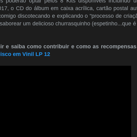
ês poderão optar pelos 8 Kits disponíveis incluindo 
017, o CD do álbum em caixa acrílica, cartão postal aut
omigo discotecando e explicando o "processo de cria
 saborear um delicioso churrasquinho (espetinho...que é
uir e saiba como contribuir e como as recompensas
isco em Vinil LP 12