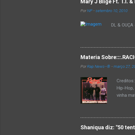
Mary J Blige Ft. T.I. 
Por
NP
-
setembro 10, 2010
DL & OUÇA - 
Materia Sobre:::.R
Por
Rap News--®
-
março 27, 2
Creditos
Hip-Hop,
vinha mat
completa
Como de 
brasilei
rica hist
Shaniqua diz: "50 ten
minimame