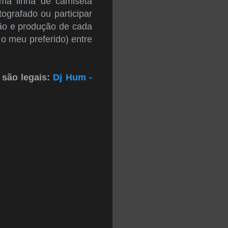
uma linha de camiseta
ografado ou participar
ção e produção de cada
 o meu preferido) entre
 são legais:
Dj Hum -