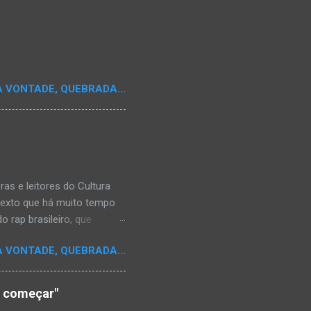
A VONTADE, QUEBRADA...
s e leitores do Cultura
texto que há muito tempo
 rap brasileiro, que
aulistano Racionais MC's.
A VONTADE, QUEBRADA...
aís a crença de que o
os antepassados nem nossa
adores de opinião
o começar"
cimento. Assim, o sítio