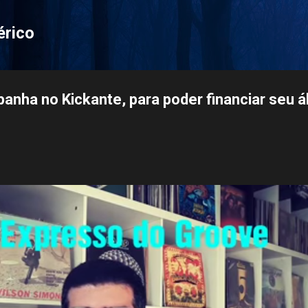
Pular para o conteúdo principal
érico
anha no Kickante, para poder financiar seu 