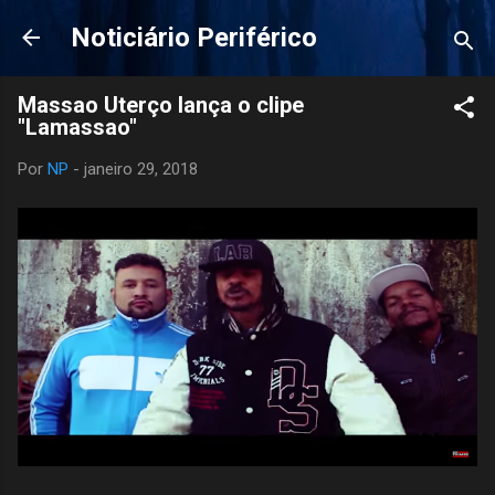
Pular para o conteúdo principal
Noticiário Periférico
Massao Uterço lança o clipe
"Lamassao"
Por
NP
-
janeiro 29, 2018