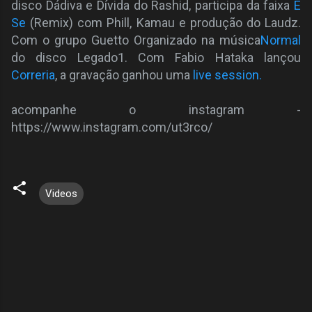
disco Dádiva e Dívida do Rashid, participa da faixa
E
Se
(Remix) com Phill, Kamau e produção do Laudz.
Com o grupo Guetto Organizado na música
Normal
do disco Legado1. Com Fabio Hataka lançou
Correria
, a gravação ganhou uma
live session.
acompanhe o instagram -
https://www.instagram.com/ut3rco/
Videos
C
o
m
e
n