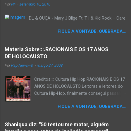
Por
NP
-
setembro 10, 2010
DL & OUÇA - Mary J Blige Ft. T.I. & Kid Rock – Care
FIQUE A VONTADE, QUEBRADA...
Materia Sobre:::.RACIONAIS E OS 17 ANOS
DE HOLOCAUSTO
Por
Rap News--®
-
março 27, 2008
Creditos:::: Cultura Hip Hop RACIONAIS E OS 17
ANOS DE HOLOCAUSTO Leitoras e leitores do
Cultura Hip-Hop, finalmente consegui passar
para o disco rígido do computador um texto
FIQUE A VONTADE, QUEBRADA...
que há muito tempo vinha maturando: uma
espécie de "ensaio-tributo" ao disco mais
importante do rap brasileiro, que completará 17
Shaniqua diz: "50 tentou me matar, alguém
anos agora em 2008. Falo de "Holocausto