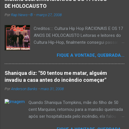
DE HOLOCAUSTO
Por
Rap News--®
-
março 27, 2008
Creditos:::: Cultura Hip Hop RACIONAIS E OS 17
ANOS DE HOLOCAUSTO Leitoras e leitores do
Cultura Hip-Hop, finalmente consegui passar
para o disco rígido do computador um texto
FIQUE A VONTADE, QUEBRADA...
que há muito tempo vinha maturando: uma
espécie de "ensaio-tributo" ao disco mais
importante do rap brasileiro, que completará 17
Shaniqua diz: "50 tentou me matar, alguém
anos agora em 2008. Falo de "Holocausto
invadiu a casa antes do incêndio começar"
Urbano", do grupo paulistano Racionais MC's.
Por
Anderson Banks
-
maio 31, 2008
Como de costume, uma pequena digressão. É
muito disseminada em nosso país a crença de
Quando Shaniqua Tompkins, mãe do filho de 50
que o brasileiro não tem memória. Fala-se
cent Marquise, retornou para a mansão queimada
muito por aí que não cultuamos nossos
após ser hospitalizada pelo incêndio, ela falou
antepassados nem nossa rica história
com os repórteres. Tompkins fez várias
sociocultural. No que diz respeito ao hip-hop,