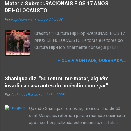
Materia Sobre:::.RACIONAIS E OS 17 ANOS
DE HOLOCAUSTO
Por
Rap News--®
-
março 27, 2008
Creditos:::: Cultura Hip Hop RACIONAIS E OS 17
ANOS DE HOLOCAUSTO Leitoras e leitores do
Cultura Hip-Hop, finalmente consegui passar
para o disco rígido do computador um texto
FIQUE A VONTADE, QUEBRADA...
que há muito tempo vinha maturando: uma
espécie de "ensaio-tributo" ao disco mais
importante do rap brasileiro, que completará 17
Shaniqua diz: "50 tentou me matar, alguém
anos agora em 2008. Falo de "Holocausto
invadiu a casa antes do incêndio começar"
Urbano", do grupo paulistano Racionais MC's.
Por
Anderson Banks
-
maio 31, 2008
Como de costume, uma pequena digressão. É
muito disseminada em nosso país a crença de
Quando Shaniqua Tompkins, mãe do filho de 50
que o brasileiro não tem memória. Fala-se
cent Marquise, retornou para a mansão queimada
muito por aí que não cultuamos nossos
após ser hospitalizada pelo incêndio, ela falou
antepassados nem nossa rica história
com os repórteres. Tompkins fez várias