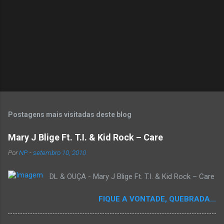
s
Postagens mais visitadas deste blog
Mary J Blige Ft. T.I. & Kid Rock – Care
Por
NP
-
setembro 10, 2010
DL & OUÇA - Mary J Blige Ft. T.I. & Kid Rock – Care
FIQUE A VONTADE, QUEBRADA...