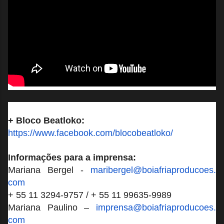
+ Bloco Beatloko:
https://www.facebook.com/
blocobeatloko/
Informações para a imprensa:
Mariana Bergel -
maribergel@boiafriaproducoes.
com
+ 55 11 3294-9757 / + 55 11 99635-9989
Mariana Paulino –
imprensa@boiafriaproducoes.
com