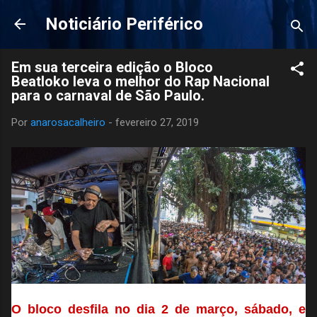
Pular para o conteúdo principal
Noticiário Periférico
Em sua terceira edição o Bloco
Beatloko leva o melhor do Rap Nacional
para o carnaval de São Paulo.
Por
anarosacalheiro
-
fevereiro 27, 2019
O bloco desfila no dia 2 de março, sábado, e