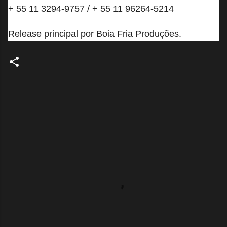
+ 55 11 3294-9757 / + 55 11 96264-5214
Release principal por
Boia Fria Produções.
C
o
m
e
n
t
á
r
i
o