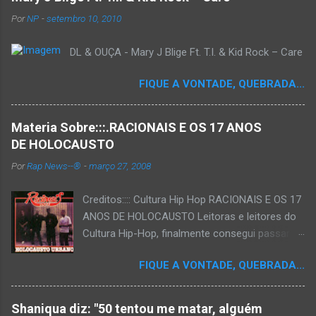
Por
NP
-
setembro 10, 2010
DL & OUÇA - Mary J Blige Ft. T.I. & Kid Rock – Care
FIQUE A VONTADE, QUEBRADA...
Materia Sobre:::.RACIONAIS E OS 17 ANOS
DE HOLOCAUSTO
Por
Rap News--®
-
março 27, 2008
Creditos:::: Cultura Hip Hop RACIONAIS E OS 17
ANOS DE HOLOCAUSTO Leitoras e leitores do
Cultura Hip-Hop, finalmente consegui passar
para o disco rígido do computador um texto
FIQUE A VONTADE, QUEBRADA...
que há muito tempo vinha maturando: uma
espécie de "ensaio-tributo" ao disco mais
importante do rap brasileiro, que completará 17
Shaniqua diz: "50 tentou me matar, alguém